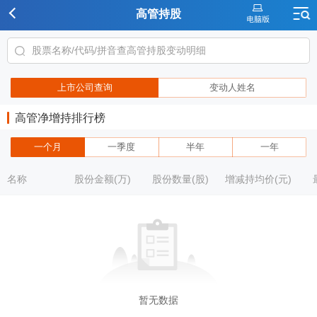
高管持股
上市公司查询
变动人姓名
高管净增持排行榜
一个月
一季度
半年
一年
名称
股份金额(万)
股份数量(股)
增减持均价(元)
暂无数据