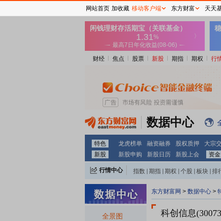
网站首页
加收藏
移动客户端
东方财富
天天
财经
焦点
股票
新股
期指
期权
行
数据中心
特色
龙虎榜单
融资融券
股权质押
大宗
新股
新股申购
新股日历
新股上会
资金
行情中心
指数
|
期指
|
期权
|
个股
|
板块
|
排
东方财富网
>
数据中心
>
科创信息(30073
全景图