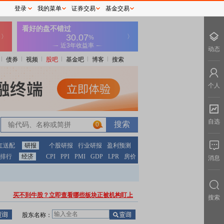
登录
我的菜单
证券交易
基金交易
动态
债券
视频
股吧
基金吧
博客
搜索
个人
自选
0
红送配
研报
个股研报
行业研报
盈利预测
排行
经济
CPI
PPI
PMI
GDP
LPR
房价
消息
买不到牛股？立即查看哪些板块正被机构盯上
搜索
股东名称：