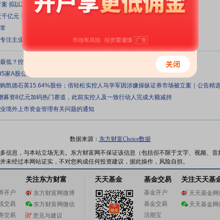
方案 拟以2亿元—4亿元自有资金回购股份稳定股价
近千亿元！减持≠下跌 产业长牛不惧风浪（附名单）
正常
续专注主业，增强业务优势
来最低？控股股东长达11年未增持？金融街互动平台遭投资者诘问
35家A股公司本周共计派现超190亿
元收购凯德石英15.64%股份；倍轻松实控人马学军因涉嫌操纵证券市场被立案｜公告精
定增募资8亿元加码热门赛道，此前实控人及一致行动人完成大额减持
企业境外上市资金管理有关问题的通知
数据来源：
东方财富Choice数据
多信息，与本站立场无关。东方财富网不保证该信息（包括但不限于文字、视频、音
并未经过本网站证实，不对您构成任何投资建议，据此操作，风险自担。
关注东方财富
天天基金
基金交易
关注天天基
券开户
基金开户
东方财富网微博
天天基金网
线交易
基金交易
东方财富网微信
天天基金网
券交易
活期宝
意见与建议