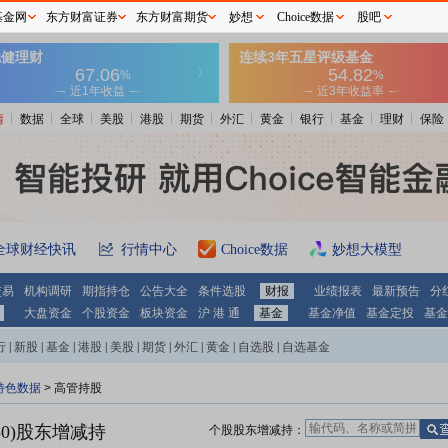
基金网
东方财富证券
东方财富期货
妙想
Choice数据
股吧
情
数据
全球
美股
港股
期货
外汇
黄金
银行
基金
理财
保险
全球财经快讯
行情中心
Choice数据
妙想大模型
交易
机构调研
期指持仓
公告大全
条件选股
财报
业绩报表
最新预告
分
大盘资金
个股资金
板块资金
沪 港 通
基金
基金净值
基金定投
基金
行
|
新股
|
基金
|
港股
|
美股
|
期货
|
外汇
|
黄金
|
自选股
|
自选基金
特色数据
>
高管持股
0)
股东增减持
个股股东增减持：