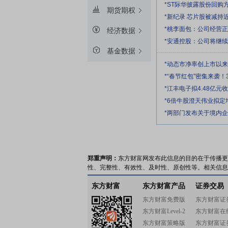
*ST际华披露股份回购
期货期权
*新纪录 芯片股被减持
*桃李面包：公司经营
经济数据
*安通控股：公司将继
基金数据
*动态市净率创上市以
*“春节红包”密集来袭！
*江丰电子拟4.48亿
*6倍牛股澄天伟业拟
*两部门发布关于境内
郑重声明：
东方财富网发布此信息的目的在于传播更
性、完整性、有效性、及时性、原创性等。相关信息
东方财富
东方财富产品
证券交易
东方财富免费版
东方财富证
东方财富Level-2
东方财富在
东方财富策略版
东方财富证