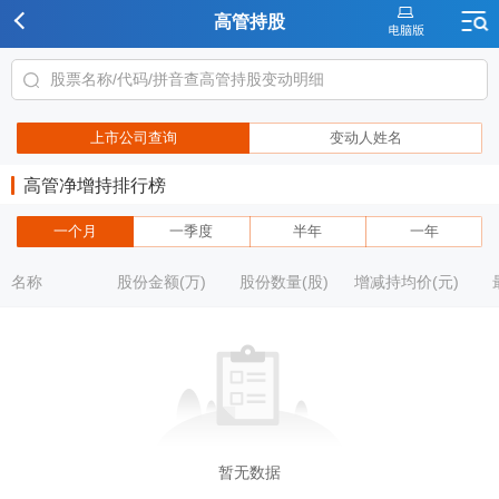
高管持股
上市公司查询
变动人姓名
高管净增持排行榜
一个月
一季度
半年
一年
名称
股份金额(万)
股份数量(股)
增减持均价(元)
暂无数据