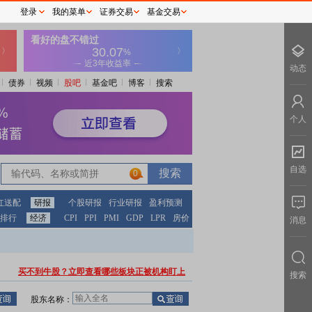
登录
我的菜单
证券交易
基金交易
动态
债券
视频
股吧
基金吧
博客
搜索
个人
自选
0
红送配
研报
个股研报
行业研报
盈利预测
排行
经济
CPI
PPI
PMI
GDP
LPR
房价
消息
买不到牛股？立即查看哪些板块正被机构盯上
搜索
股东名称：