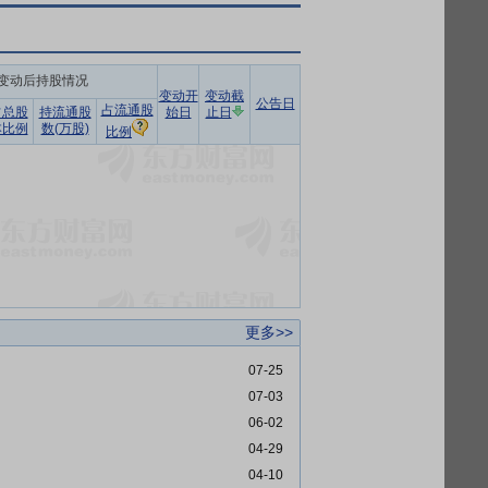
变动后持股情况
变动开
变动截
公告日
占流通股
占总股
持流通股
始日
止日
本比例
数(万股)
比例
更多>>
07-25
07-03
06-02
04-29
04-10