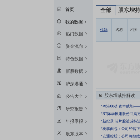
全部
股东增
首页
我的数据
代码
名称
相关
热门数据
资金流向
特色数据
新股数据
沪深港通
股东增减持解读
公告大全
*粤港联动 资本赋能—
研究报告
*ST际华披露股份回购
年报季报
*新纪录 芯片股被减持
*桃李面包：公司经营
股东股本
*安通控股：公司将继