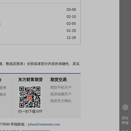
03-09
02-10
选
02-05
01-20
12-26
频、数据及图表）全部或者部分内容的准确性、真实
金
东方财富期货
期货交易
期货手机开户
微博
期货电脑开户
微信
期货官方网站
扫一扫下载APP
涉企
举报
78686 举报邮箱：
jubao@eastmoney.com