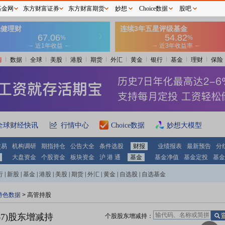
基金网
东方财富证券
东方财富期货
妙想
Choice数据
股吧
情
数据
全球
美股
港股
期货
外汇
黄金
银行
基金
理财
保险
全球财经快讯
行情中心
Choice数据
妙想大模型
交易
机构调研
期指持仓
公告大全
条件选股
财报
业绩报表
最新预告
分
大盘资金
个股资金
板块资金
沪 港 通
基金
基金净值
基金定投
基金
行
|
新股
|
基金
|
港股
|
美股
|
期货
|
外汇
|
黄金
|
自选股
|
自选基金
特色数据
>
高管持股
7)
股东增减持
个股股东增减持：