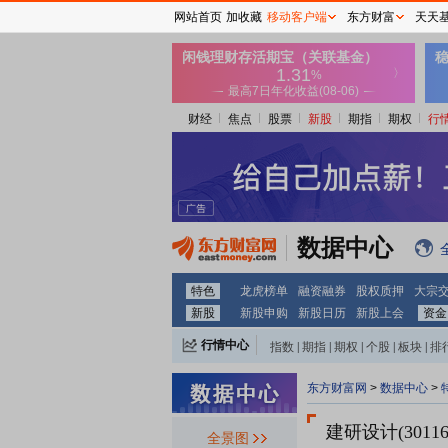
网站首页
加收藏
移动客户端
东方财富
天天
财经
焦点
股票
新股
期指
期权
行
数据中心
特色
龙虎榜单
融资融券
股权质押
大宗
新股
新股申购
新股日历
新股上会
资金
行情中心
指数
|
期指
|
期权
|
个股
|
板块
|
排
东方财富网
>
数据中心
>
建研设计(30116
全景图