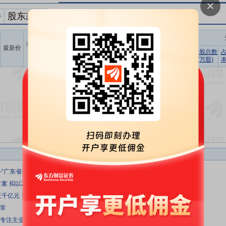
持
股东减持
持股变动信息
涨跌幅
最新价
股东名称
占流通股
(%)
变动数量
占总股
持股总数
增减
(万股)
本比例
(万股)
比例
暂无数据
—“广东省企业赴港交所IPO政策宣介会”在广州举办
方案 拟以2亿元—4亿元自有资金回购股份稳定股价
近千亿元！减持≠下跌 产业长牛不惧风浪（附名单）
正常
续专注主业，增强业务优势