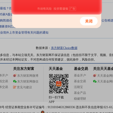
来最低？控股股东长达11年未增持？金融街互动平台遭投资者诘问
35家A股公司本周共计派现超190亿
元收购凯德石英15.64%股份；倍轻松实控人马学军因涉嫌操纵证券市场被立案｜公告精
定增募资8亿元加码热门赛道，此前实控人及一致行动人完成大额减持
企业境外上市资金管理有关问题的通知
数据来源：
东方财富Choice数据
多信息，与本站立场无关。东方财富网不保证该信息（包括但不限于文字、视频、音
并未经过本网站证实，不对您构成任何投资建议，据此操作，风险自担。
关注东方财富
天天基金
基金交易
关注天天基
券开户
基金开户
东方财富网微博
天天基金网
线交易
基金交易
东方财富网微信
天天基金网
券交易
活期宝
意见与建议
基金产品
扫一扫下载
稳健理财
APP
 经营证券期货业务许可证编号：913101046312860336 违法和不良信息举报:021-612