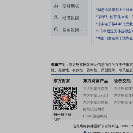
期货期权
*动态市净率创上市以
*“春节红包”密集来袭！
经济数据
*江丰电子拟4.48亿
基金数据
*6倍牛股澄天伟业拟
*两部门发布关于境内
郑重声明：
东方财富网发布此信息的目的在于传播更
性、完整性、有效性、及时性、原创性等。相关信息
东方财富
东方财富产品
证券交易
东方财富免费版
东方财富证
东方财富Level-2
东方财富在
东方财富策略版
东方财富证
妙想投研助理
扫一扫下载
Choice金融终端
APP
信息网络传播视听节目许可证：0908328号