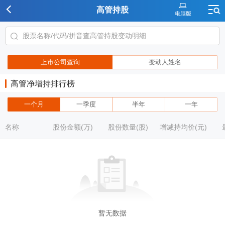
高管持股
上市公司查询
变动人姓名
高管净增持排行榜
一个月
一季度
半年
一年
名称
股份金额(万)
股份数量(股)
增减持均价(元)
暂无数据