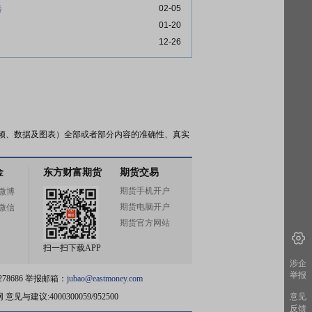
选
02-05
01-20
12-26
频、数据及图表）全部或者部分内容的准确性、真实
金
东方财富期货
期货交易
期货手机开户
微博
期货电脑开户
微信
期货官方网站
扫一扫下载APP
涉企
举报
78686 举报邮箱：
jubao@eastmoney.com
网
意见与建议:4000300059/952500
意见
反馈