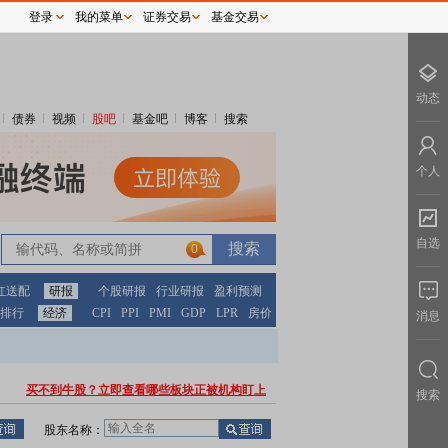
登录
我的菜单
证券交易
基金交易
动态
债券
视频
股吧
基金吧
博客
搜索
个人
自选
0
红送配
研报
个股研报
行业研报
盈利预测
排行
经济
CPI
PPI
PMI
GDP
LPR
房价
消息
买不到牛股？立即查看哪些板块正被机构盯上
搜索
股东名称：