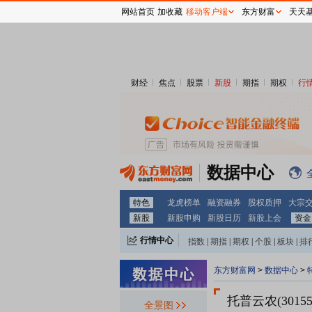
网站首页
加收藏
移动客户端
东方财富
天天
财经
焦点
股票
新股
期指
期权
行
数据中心
特色
龙虎榜单
融资融券
股权质押
大宗
新股
新股申购
新股日历
新股上会
资金
行情中心
指数
|
期指
|
期权
|
个股
|
板块
|
排
东方财富网
>
数据中心
>
托普云农(30155
全景图