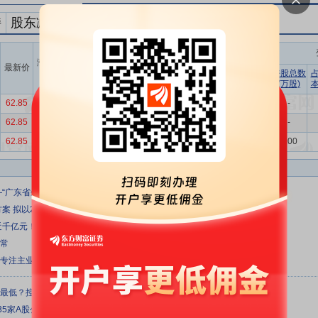
持
股东减持
持股变动信息
涨跌幅
最新价
股东名称
占流通股
(%)
变动数量
占总股
持股总数
增减
(万股)
本比例
(万股)
比例
62.85
3.97
朱旭华
减持
7.00
0.08%
0.24%
-
62.85
3.97
朱旭华
减持
38.00
0.45%
1.29%
-
62.85
3.97
国泰君安证券资...
减持
196.55
2.30%
6.67%
0.00
—“广东省企业赴港交所IPO政策宣介会”在广州举办
方案 拟以2亿元—4亿元自有资金回购股份稳定股价
近千亿元！减持≠下跌 产业长牛不惧风浪（附名单）
正常
续专注主业，增强业务优势
来最低？控股股东长达11年未增持？金融街互动平台遭投资者诘问
35家A股公司本周共计派现超190亿