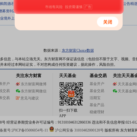
元收购凯德石英15.64%股份；倍轻松实控人马学军因涉嫌操纵证券市场被立案｜公告精
定增募资8亿元加码热门赛道，此前实控人及一致行动人完成大额减持
企业境外上市资金管理有关问题的通知
数据来源：
东方财富Choice数据
多信息，与本站立场无关。东方财富网不保证该信息（包括但不限于文字、视频、音
并未经过本网站证实，不对您构成任何投资建议，据此操作，风险自担。
关注东方财富
天天基金
基金交易
关注天天基
券开户
基金开户
东方财富网微博
天天基金网
线交易
基金交易
东方财富网微信
天天基金网
券交易
活期宝
意见与建议
基金产品
扫一扫下载
稳健理财
APP
 经营证券期货业务许可证编号：913101046312860336 违法和不良信息举报:021-612
案号:沪ICP备05006054号-11
沪公网安备 31010402000120号
版权所有:东方财富