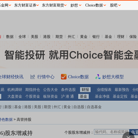
基金网
东方财富证券
东方财富期货
妙想
Choice数据
股吧
情
数据
全球
美股
港股
期货
外汇
黄金
银行
基金
理财
保险
全球财经快讯
行情中心
Choice数据
妙想大模型
交易
机构调研
期指持仓
公告大全
条件选股
财报
业绩报表
最新预告
分
大盘资金
个股资金
板块资金
沪 港 通
基金
基金净值
基金定投
基金
行
|
新股
|
基金
|
港股
|
美股
|
期货
|
外汇
|
黄金
|
自选股
|
自选基金
特色数据
>
高管持股
6)
股东增减持
个股股东增减持：