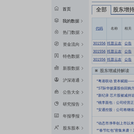
全部
股东增
首页
我的数据
代码
名称
相关
热门数据
301556
托普云农
公告
资金流向
301556
托普云农
公告
特色数据
301556
托普云农
公告
新股数据
股东增减持解读
沪深港通
*粤港联动 资本赋能—
*ST际华披露股份回购
公告大全
*新纪录 芯片股被减持
*桃李面包：公司经营
研究报告
*安通控股：公司将继
年报季报
*动态市净率创上市以
股东股本
*“春节红包”密集来袭！