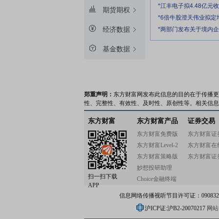
*江丰电子拟4.48亿
期货期权
*6倍牛股澄天伟业拟
经济数据
*两部门发布关于境内
基金数据
郑重声明：
东方财富网发布此信息的目的在于传播更
性、完整性、有效性、及时性、原创性等。相关信息
东方财富
东方财富产品
证券交易
东方财富免费版
东方财富证
东方财富Level-2
东方财富在
东方财富策略版
东方财富证
妙想投研助理
扫一扫下载
Choice金融终端
APP
信息网络传播视听节目许可证：0908328号
沪ICP证:沪B2-20070217
网站备