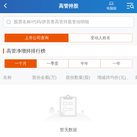
高管持股
上市公司查询
变动人姓名
高管净增持排行榜
一个月
一季度
半年
一年
名称
股份金额(万)
股份数量(股)
增减持均价(元)
暂无数据