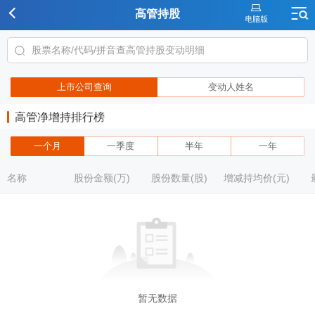
高管持股
上市公司查询
变动人姓名
高管净增持排行榜
一个月
一季度
半年
一年
名称
股份金额(万)
股份数量(股)
增减持均价(元)
暂无数据