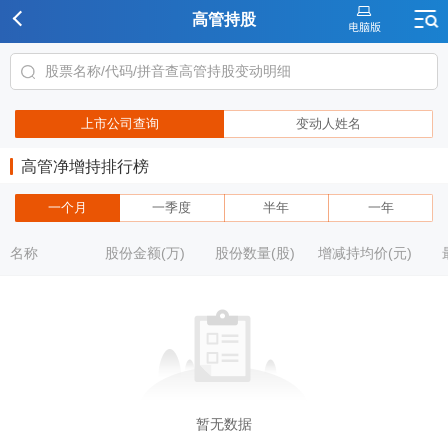
高管持股
上市公司查询
变动人姓名
高管净增持排行榜
一个月
一季度
半年
一年
名称
股份金额(万)
股份数量(股)
增减持均价(元)
暂无数据