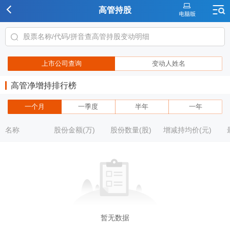
高管持股
上市公司查询
变动人姓名
高管净增持排行榜
一个月
一季度
半年
一年
名称
股份金额(万)
股份数量(股)
增减持均价(元)
暂无数据