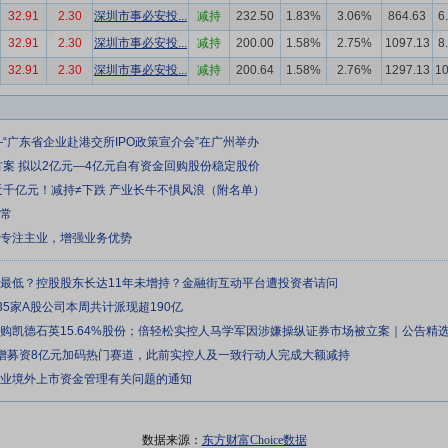
32.91
2.30
深圳市事必安投...
减持
232.50
1.83%
3.06%
864.63
6
32.91
2.30
深圳市事必安投...
减持
200.00
1.58%
2.75%
1097.13
8
32.91
2.30
深圳市事必安投...
减持
200.64
1.58%
2.76%
1297.13
1
—“广东省企业赴港交所IPO政策宣介会”在广州举办
方案 拟以2亿元—4亿元自有资金回购股份稳定股价
近千亿元！减持≠下跌 产业长牛不惧风浪（附名单）
正常
续专注主业，增强业务优势
来最低？控股股东长达11年未增持？金融街互动平台遭投资者诘问
35家A股公司本周共计派现超190亿
元收购凯德石英15.64%股份；倍轻松实控人马学军因涉嫌操纵证券市场被立案｜公告精
定增募资8亿元加码热门赛道，此前实控人及一致行动人完成大额减持
企业境外上市资金管理有关问题的通知
数据来源：
东方财富Choice数据