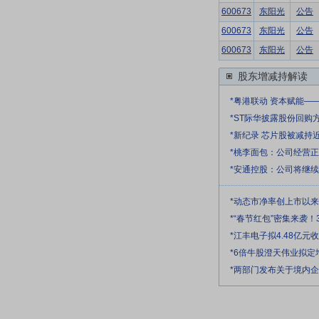
600673
东阳光
公告
600673
东阳光
公告
600673
东阳光
公告
股东增减持解读
*粤港联动 资本赋能—
*ST际华披露股份回购
*新纪录 芯片股被减持
*桃李面包：公司经营
*安通控股：公司将继
*动态市净率创上市以
*“春节红包”密集来袭！
*江丰电子拟4.48亿
*6倍牛股澄天伟业拟
*两部门发布关于境内