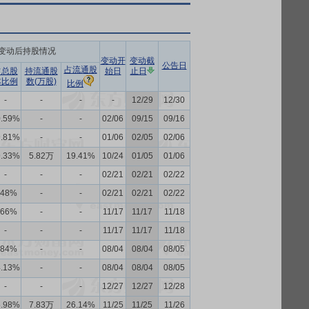
变动后持股情况
变动开
变动截
公告日
占流通股
占总股
持流通股
始日
止日
本比例
数(万股)
比例
-
-
-
-
12/29
12/30
0.59%
-
-
02/06
09/15
09/16
9.81%
-
-
01/06
02/05
02/06
9.33%
5.82万
19.41%
10/24
01/05
01/06
-
-
-
02/21
02/21
02/22
.48%
-
-
02/21
02/21
02/22
.66%
-
-
11/17
11/17
11/18
-
-
-
11/17
11/17
11/18
.84%
-
-
08/04
08/04
08/05
4.13%
-
-
08/04
08/04
08/05
-
-
-
12/27
12/27
12/28
5.98%
7.83万
26.14%
11/25
11/25
11/26