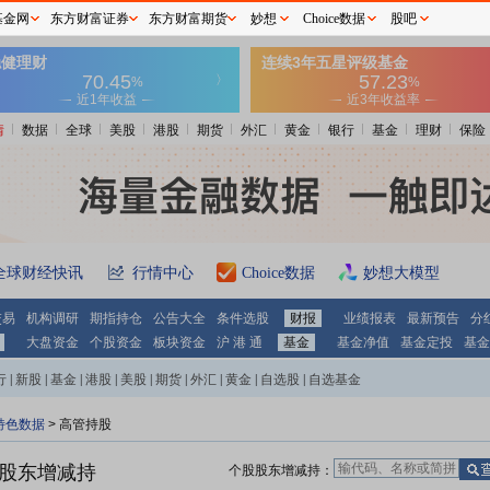
基金网
东方财富证券
东方财富期货
妙想
Choice数据
股吧
情
数据
全球
美股
港股
期货
外汇
黄金
银行
基金
理财
保险
全球财经快讯
行情中心
Choice数据
妙想大模型
交易
机构调研
期指持仓
公告大全
条件选股
财报
业绩报表
最新预告
分
大盘资金
个股资金
板块资金
沪 港 通
基金
基金净值
基金定投
基金
行
|
新股
|
基金
|
港股
|
美股
|
期货
|
外汇
|
黄金
|
自选股
|
自选基金
特色数据
>
高管持股
股东增减持
个股股东增减持：