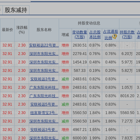
持
股东减持
持股变动信息
涨跌幅
最新价
股东名称
占流通股
(%)
变动数量
占总股
持股总数
增减
(万股)
本比例
(万股)
比例
32.91
2.30
安联裕远22号资...
增持
2630.51
0.87%
0.88%
-
32.91
2.30
深圳市东阳光实...
增持
2279.41
0.76%
0.76%
6.20万
2
32.91
2.30
深圳市东阳光实...
增持
1454.19
0.48%
0.48%
5.97万
1
32.91
2.30
深圳市东阳光实...
增持
587.33
0.19%
0.20%
5.82万
1
32.91
2.30
安联裕远3号资...
减持
2483.61
0.82%
0.83%
-
32.91
2.30
广东东阳光科技...
增持
2483.61
0.82%
0.83%
1.05万
3
32.91
2.30
广东东阳光科技...
增持
2483.61
0.82%
0.83%
8016.20
2
32.91
2.30
安联裕远5号资...
减持
2483.61
0.82%
0.83%
-
32.91
2.30
纽富斯雪宝3号...
增持
5560.50
1.84%
1.86%
5560.50
1
32.91
2.30
深圳市东阳光实...
减持
5560.50
1.84%
1.86%
7.27万
2
32.91
2.30
安联裕远3号资...
增持
4967.21
1.65%
1.66%
-
32.91
2.30
深圳市东阳光实...
减持
6000.00
1.99%
2.00%
7.83万
2