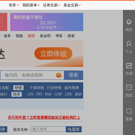
登录
我的菜单
证券交易
基金交易
动态
债券
视频
股吧
基金吧
博客
搜索
个人
自选
0
红送配
研报
个股研报
行业研报
盈利预测
排行
经济
CPI
PPI
PMI
GDP
LPR
房价
消息
买不到牛股？立即查看哪些板块正被机构盯上
搜索
股东名称：