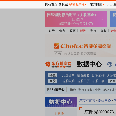
网站首页
加收藏
移动客户端
东方财富
天天
财经
焦点
股票
新股
期指
期权
行
数据中心
特色
龙虎榜单
融资融券
股权质押
大宗
新股
新股申购
新股日历
新股上会
资金
行情中心
指数
|
期指
|
期权
|
个股
|
板块
|
排
东方财富网
>
数据中心
>
东阳光(600673)
全景图