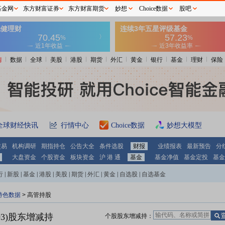
基金网
东方财富证券
东方财富期货
妙想
Choice数据
股吧
情
数据
全球
美股
港股
期货
外汇
黄金
银行
基金
理财
保险
全球财经快讯
行情中心
Choice数据
妙想大模型
交易
机构调研
期指持仓
公告大全
条件选股
财报
业绩报表
最新预告
分
大盘资金
个股资金
板块资金
沪 港 通
基金
基金净值
基金定投
基金
行
|
新股
|
基金
|
港股
|
美股
|
期货
|
外汇
|
黄金
|
自选股
|
自选基金
特色数据
>
高管持股
3)
股东增减持
个股股东增减持：