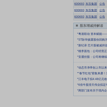
600693
东百集团
公告
600693
东百集团
公告
600693
东百集团
公告
股东增减持解读
*粤港联动 资本赋能—
*ST际华披露股份回购
*新纪录 芯片股被减持
*桃李面包：公司经营
*安通控股：公司将继
*动态市净率创上市以
*“春节红包”密集来袭！
*江丰电子拟4.48亿
*6倍牛股澄天伟业拟
*两部门发布关于境内