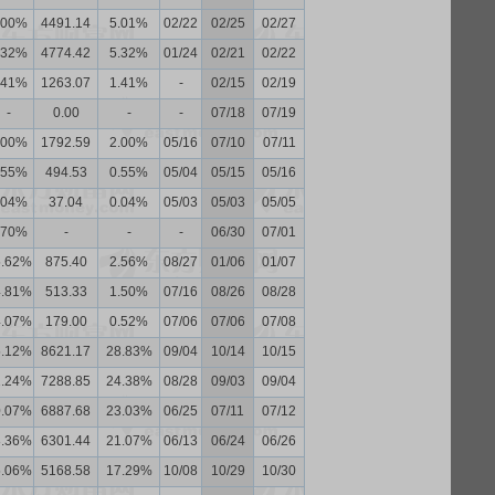
.00%
4491.14
5.01%
02/22
02/25
02/27
.32%
4774.42
5.32%
01/24
02/21
02/22
.41%
1263.07
1.41%
-
02/15
02/19
-
0.00
-
-
07/18
07/19
.00%
1792.59
2.00%
05/16
07/10
07/11
.55%
494.53
0.55%
05/04
05/15
05/16
.04%
37.04
0.04%
05/03
05/03
05/05
.70%
-
-
-
06/30
07/01
5.62%
875.40
2.56%
08/27
01/06
01/07
4.81%
513.33
1.50%
07/16
08/26
08/28
4.07%
179.00
0.52%
07/06
07/06
07/08
5.12%
8621.17
28.83%
09/04
10/14
10/15
1.24%
7288.85
24.38%
08/28
09/03
09/04
0.07%
6887.68
23.03%
06/25
07/11
07/12
8.36%
6301.44
21.07%
06/13
06/24
06/26
5.06%
5168.58
17.29%
10/08
10/29
10/30