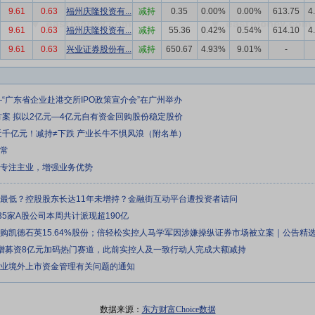
9.61
0.63
福州庆隆投资有...
减持
0.35
0.00%
0.00%
613.75
4
9.61
0.63
福州庆隆投资有...
减持
55.36
0.42%
0.54%
614.10
4
9.61
0.63
兴业证券股份有...
减持
650.67
4.93%
9.01%
-
—“广东省企业赴港交所IPO政策宣介会”在广州举办
方案 拟以2亿元—4亿元自有资金回购股份稳定股价
近千亿元！减持≠下跌 产业长牛不惧风浪（附名单）
正常
续专注主业，增强业务优势
来最低？控股股东长达11年未增持？金融街互动平台遭投资者诘问
35家A股公司本周共计派现超190亿
元收购凯德石英15.64%股份；倍轻松实控人马学军因涉嫌操纵证券市场被立案｜公告精
定增募资8亿元加码热门赛道，此前实控人及一致行动人完成大额减持
企业境外上市资金管理有关问题的通知
数据来源：
东方财富Choice数据