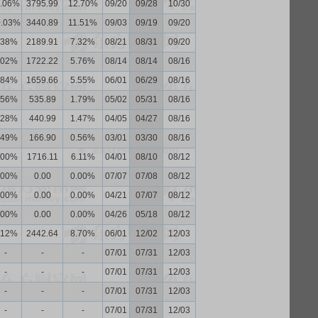
1.06%
3795.99
12.70%
09/20
09/28
10/30
0.03%
3440.89
11.51%
09/03
09/19
09/20
.38%
2189.91
7.32%
08/21
08/31
09/20
.02%
1722.22
5.76%
08/14
08/14
08/16
.84%
1659.66
5.55%
06/01
06/29
08/16
.56%
535.89
1.79%
05/02
05/31
08/16
.28%
440.99
1.47%
04/05
04/27
08/16
.49%
166.90
0.56%
03/01
03/30
08/16
.00%
1716.11
6.11%
04/01
08/10
08/12
.00%
0.00
0.00%
07/07
07/08
08/12
.00%
0.00
0.00%
04/21
07/07
08/12
.00%
0.00
0.00%
04/26
05/18
08/12
.12%
2442.64
8.70%
06/01
12/02
12/03
-
-
-
07/01
07/31
12/03
-
-
-
07/01
07/31
12/03
-
-
-
07/01
07/31
12/03
-
-
-
07/01
07/31
12/03