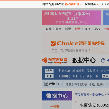
网站首页
加收藏
移动客户端
东方财富
天天
财经
焦点
股票
新股
期指
期权
行
数据中心
特色
龙虎榜单
融资融券
股权质押
大宗
新股
新股申购
新股日历
新股上会
资金
行情中心
指数
|
期指
|
期权
|
个股
|
板块
|
排
东方财富网
>
数据中心
>
东百集团(60069
全景图