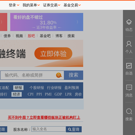
登录
我的菜单
证券交易
基金交易
动态
债券
视频
股吧
基金吧
博客
搜索
个人
自选
0
红送配
研报
个股研报
行业研报
盈利预测
排行
经济
CPI
PPI
PMI
GDP
LPR
房价
消息
买不到牛股？立即查看哪些板块正被机构盯上
搜索
股东名称：