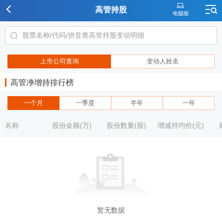
高管持股
上市公司查询
变动人姓名
高管净增持排行榜
一个月
一季度
半年
一年
名称
股份金额(万)
股份数量(股)
增减持均价(元)
暂无数据