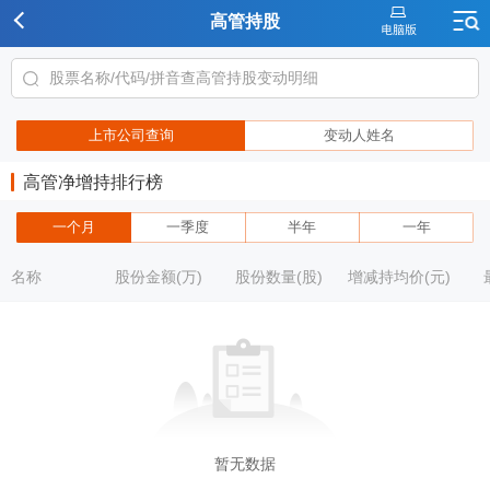
高管持股
上市公司查询
变动人姓名
高管净增持排行榜
一个月
一季度
半年
一年
名称
股份金额(万)
股份数量(股)
增减持均价(元)
暂无数据