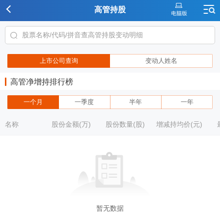
高管持股
上市公司查询
变动人姓名
高管净增持排行榜
一个月
一季度
半年
一年
名称
股份金额(万)
股份数量(股)
增减持均价(元)
暂无数据