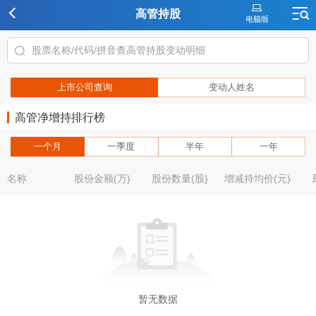
高管持股
上市公司查询
变动人姓名
高管净增持排行榜
一个月
一季度
半年
一年
名称
股份金额(万)
股份数量(股)
增减持均价(元)
暂无数据