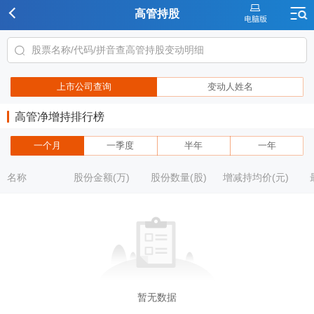
高管持股
上市公司查询
变动人姓名
高管净增持排行榜
一个月
一季度
半年
一年
名称
股份金额(万)
股份数量(股)
增减持均价(元)
暂无数据