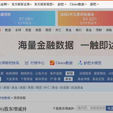
基金网
东方财富证券
东方财富期货
妙想
Choice数据
股吧
情
数据
全球
美股
港股
期货
外汇
黄金
银行
基金
理财
保险
全球财经快讯
行情中心
Choice数据
妙想大模型
交易
机构调研
期指持仓
公告大全
条件选股
财报
业绩报表
最新预告
分
大盘资金
个股资金
板块资金
沪 港 通
基金
基金净值
基金定投
基金
行
|
新股
|
基金
|
港股
|
美股
|
期货
|
外汇
|
黄金
|
自选股
|
自选基金
特色数据
>
高管持股
6)
股东增减持
个股股东增减持：