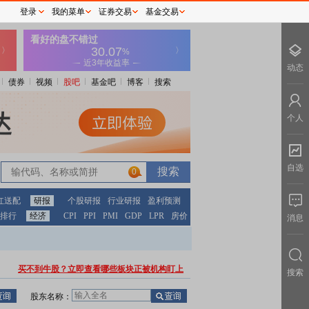
登录
我的菜单
证券交易
基金交易
动态
债券
视频
股吧
基金吧
博客
搜索
个人
自选
0
红送配
研报
个股研报
行业研报
盈利预测
排行
经济
CPI
PPI
PMI
GDP
LPR
房价
消息
买不到牛股？立即查看哪些板块正被机构盯上
搜索
股东名称：