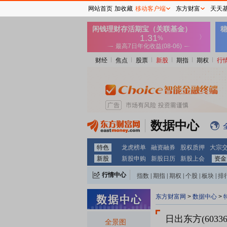
网站首页
加收藏
移动客户端
东方财富
天天
财经
焦点
股票
新股
期指
期权
行
数据中心
特色
龙虎榜单
融资融券
股权质押
大宗
新股
新股申购
新股日历
新股上会
资金
行情中心
指数
|
期指
|
期权
|
个股
|
板块
|
排
东方财富网
>
数据中心
>
日出东方(60336
全景图