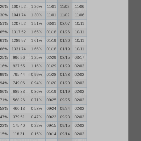
.26%
1007.52
1.26%
11/01
11/02
11/06
.30%
1041.74
1.30%
11/01
11/02
11/06
.51%
1207.52
1.51%
03/01
03/07
10/11
.65%
1317.52
1.65%
01/18
01/26
10/11
.61%
1289.97
1.61%
01/19
01/20
10/11
.66%
1331.74
1.66%
01/18
01/19
10/11
.25%
996.96
1.25%
02/29
03/15
03/17
.16%
927.55
1.16%
01/29
01/29
02/02
.99%
795.44
0.99%
01/28
01/28
02/02
.94%
749.06
0.94%
01/20
01/20
02/02
.86%
689.83
0.86%
01/19
01/19
02/02
.71%
568.26
0.71%
09/25
09/25
02/02
.58%
460.13
0.58%
09/24
09/24
02/02
.47%
379.51
0.47%
09/23
09/23
02/02
.22%
175.40
0.22%
09/15
09/15
02/02
.15%
118.31
0.15%
09/14
09/14
02/02