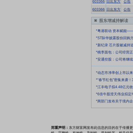
603366
日出东方
公告
603366
日出东方
公告
股东增减持解读
*粤港联动 资本赋能—
*ST际华披露股份回购
*新纪录 芯片股被减持
*桃李面包：公司经营
*安通控股：公司将继
*动态市净率创上市以
*“春节红包”密集来袭！
*江丰电子拟4.48亿
*6倍牛股澄天伟业拟
*两部门发布关于境内
郑重声明：
东方财富网发布此信息的目的在于传播更