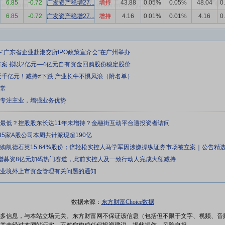
6.85
-0.72
广发资产稳增27...
增持
43.88
0.05%
0.05%
48.04
0
6.85
-0.72
广发资产稳增27...
增持
4.16
0.01%
0.01%
4.16
0
—“广东省企业赴港交所IPO政策宣介会”在广州举办
方案 拟以2亿元—4亿元自有资金回购股份稳定股价
近千亿元！减持≠下跌 产业长牛不惧风浪（附名单）
正常
续专注主业，增强业务优势
来最低？控股股东长达11年未增持？金融街互动平台遭投资者诘问
35家A股公司本周共计派现超190亿
元收购凯德石英15.64%股份；倍轻松实控人马学军因涉嫌操纵证券市场被立案｜公告精
定增募资8亿元加码热门赛道，此前实控人及一致行动人完成大额减持
企业境外上市资金管理有关问题的通知
数据来源：
东方财富Choice数据
多信息，与本站立场无关。东方财富网不保证该信息（包括但不限于文字、视频、音