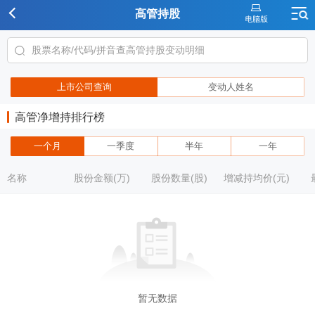
高管持股
上市公司查询
变动人姓名
高管净增持排行榜
一个月
一季度
半年
一年
名称
股份金额(万)
股份数量(股)
增减持均价(元)
暂无数据