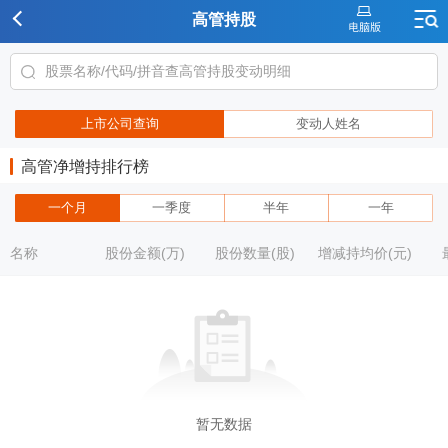
高管持股
上市公司查询
变动人姓名
高管净增持排行榜
一个月
一季度
半年
一年
名称
股份金额(万)
股份数量(股)
增减持均价(元)
暂无数据