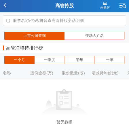
高管持股
上市公司查询
变动人姓名
高管净增持排行榜
一个月
一季度
半年
一年
名称
股份金额(万)
股份数量(股)
增减持均价(元)
暂无数据