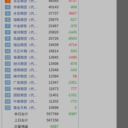
3
东证期货（代客）
46545
4737
4
华泰期货（代客）
40143
-909
5
永安期货（代客）
37737
4927
6
瑞银期货（代客）
25675
-527
7
中金财富（代客）
22467
-370
8
银河期货（代客）
20820
-1445
9
高盛期货（代客）
20726
-8503
10
瑞达期货（代客）
19439
4714
11
方正中期（代客）
16814
-550
12
海通期货（代客）
13945
1495
13
创元期货（代客）
13406
-878
14
浙商期货（代客）
13348
-163
15
南华期货（代客）
12394
58
16
广发期货（代客）
12347
-2351
17
中财期货（代客）
11673
777
18
国投期货（代客）
11401
-1331
19
中泰期货（代客）
11202
-772
20
紫金天风（代客）
10698
-2
本日合计
557769
-9387
上日合计
567156
总量增减
-9387