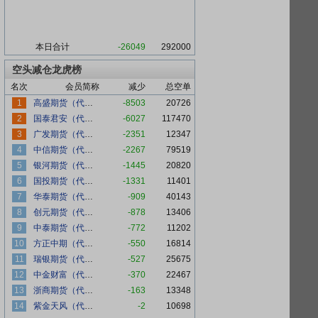
本日合计
-26049
292000
空头减仓龙虎榜
名次
会员简称
减少
总空单
1
高盛期货（代客）
-8503
20726
2
国泰君安（代客）
-6027
117470
3
广发期货（代客）
-2351
12347
4
中信期货（代客）
-2267
79519
5
银河期货（代客）
-1445
20820
6
国投期货（代客）
-1331
11401
7
华泰期货（代客）
-909
40143
8
创元期货（代客）
-878
13406
9
中泰期货（代客）
-772
11202
10
方正中期（代客）
-550
16814
11
瑞银期货（代客）
-527
25675
12
中金财富（代客）
-370
22467
13
浙商期货（代客）
-163
13348
14
紫金天风（代客）
-2
10698