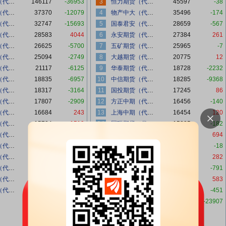
中信期货（代客）
146117
-36953
3
恒力期货（代客）
45597
-38
广发期货（代客）
37370
-12079
4
物产中大（代客）
35496
-174
银河期货（代客）
32747
-15693
5
国泰君安（代客）
28659
-567
中泰期货（代客）
28583
4044
6
永安期货（代客）
27384
261
华泰期货（代客）
26625
-5700
7
五矿期货（代客）
25965
-7
徽商期货（代客）
25094
-2749
8
大越期货（代客）
20775
12
中信建投（代客）
21117
-6125
9
华泰期货（代客）
18728
-2232
海通期货（代客）
18835
-6957
10
中信期货（代客）
18285
-9368
创元期货（代客）
18317
-3164
11
国投期货（代客）
17245
86
国信期货（代客）
17807
-2909
12
方正中期（代客）
16456
-140
方正中期（代客）
16684
243
13
上海中期（代客）
16454
120
永安期货（代客）
15784
1519
14
国联期货（代客）
15885
-182
东方财富（代客）
15739
-4711
15
海通期货（代客）
15822
694
瑞达期货（代客）
14595
-4310
16
银河期货（代客）
14606
-18
华闻期货（代客）
13680
-1212
17
浙商期货（代客）
14410
282
高盛期货（代客）
12289
-3331
18
南华期货（代客）
12164
-791
南华期货（代客）
10675
-4123
19
国贸期货（代客）
11792
583
东吴期货（代客）
10604
-1138
20
中泰期货（代客）
11109
-451
880662
-141077
本日合计
526437
-23907
1030206
上日合计
550344
-149544
总量增减
-23907