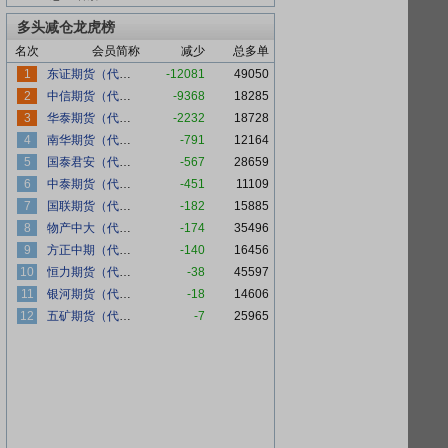
多头减仓龙虎榜
名次
会员简称
减少
总多单
1
东证期货（代客）
-12081
49050
2
中信期货（代客）
-9368
18285
3
华泰期货（代客）
-2232
18728
4
南华期货（代客）
-791
12164
5
国泰君安（代客）
-567
28659
6
中泰期货（代客）
-451
11109
7
国联期货（代客）
-182
15885
8
物产中大（代客）
-174
35496
9
方正中期（代客）
-140
16456
10
恒力期货（代客）
-38
45597
11
银河期货（代客）
-18
14606
12
五矿期货（代客）
-7
25965