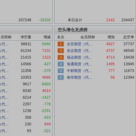
207248
-16102
本日合计
2142
234437
空头增仓龙虎榜
会员简称
净空量
增减
名次
会员简称
增加
总空单
国泰君安（代客）
88811
-5460
1
永安期货（代客）
4927
37737
中信期货（代客）
61234
7101
2
东证期货（代客）
4737
46545
华泰期货（代客）
21415
1323
3
瑞达期货（代客）
4714
19439
瑞银期货（代客）
14566
-427
4
海通期货（代客）
1495
13945
中金财富（代客）
11358
-270
5
中财期货（代客）
777
11673
永安期货（代客）
10353
4666
6
南华期货（代客）
58
12394
高盛期货（代客）
9617
-8403
瑞达期货（代客）
8330
4814
银河期货（代客）
6214
-1427
创元期货（代客）
2297
-778
广发期货（代客）
1238
-2251
方正中期（代客）
358
-410
南华期货（代客）
230
849
中泰期货（代客）
93
-321