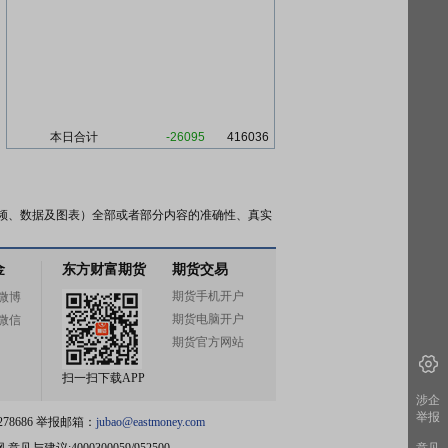
本日合计
-26095
416036
频、数据及图表）全部或者部分内容的准确性、真实
金
东方财富期货
期货交易
期货手机开户
微博
期货电脑开户
微信
期货官方网站
扫一扫下载APP
涉企
举报
78686 举报邮箱：
jubao@eastmoney.com