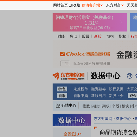
网站首页
加收藏
移动客户端
东方财富
天天
财经
焦点
股票
新股
期指
期权
行
数据中心
特色
龙虎榜单
融资融券
股权质押
大宗
新股
新股申购
新股日历
新股上会
资金
行情中心
指数
|
期指
|
期权
|
个股
|
板块
|
排
东方财富网
>
数据中心
>
商品期货持仓
全景图