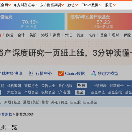
基金网
东方财富证券
东方财富期货
妙想
Choice数据
股吧
情
数据
全球
美股
港股
期货
外汇
黄金
银行
基金
理财
保险
全球财经快讯
行情中心
Choice数据
妙想大模型
交易
机构调研
期指持仓
公告大全
条件选股
财报
业绩报表
最新预告
分
大盘资金
个股资金
板块资金
沪 港 通
基金
基金净值
基金定投
基金
行
|
新股
|
基金
|
港股
|
美股
|
期货
|
外汇
|
黄金
|
自选股
|
自选基金
期货期权
>
期货龙虎榜
数据一览