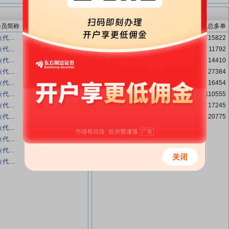
多头增仓龙虎榜
会员简称
净多量
增减
名次
会员简称
增加
总多单
中财期货（代客）
98882
-673
1
海通期货（代客）
694
15822
恒力期货（代客）
34899
-36
2
国贸期货（代客）
583
11792
物产中大（代客）
24798
-172
3
浙商期货（代客）
282
14410
五矿期货（代客）
15267
-5
4
永安期货（代客）
261
27384
大越期货（代客）
10077
14
5
上海中期（代客）
120
16454
国投期货（代客）
5844
1417
6
中财期货（代客）
104
110555
上海中期（代客）
5756
122
7
国投期货（代客）
86
17245
国联期货（代客）
5187
-180
8
大越期货（代客）
12
20775
东证期货（代客）
2505
-16818
海通期货（代客）
1877
-801
国贸期货（代客）
1094
585
浙商期货（代客）
1062
445