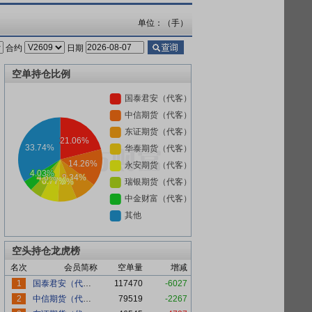
单位：（手）
合约
日期
空单持仓比例
空头持仓龙虎榜
名次
会员简称
空单量
增减
1
国泰君安（代客）
117470
-6027
2
中信期货（代客）
79519
-2267