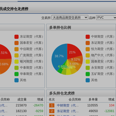
员成交持仓龙虎榜
交易所
品种
多单持仓比例
多头持仓龙虎榜
会员简称
成交量
增减
名次
会员简称
多单量
增减
东证期货（代客）
215870
-26470
1
中财期货（代客）
110555
104
国泰君安（代客）
182130
-9259
2
东证期货（代客）
49050
-12081