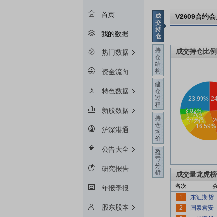
首页
成
V2609
合约会
交
持
我的数据
仓
持
成交持仓比例
热门数据
仓
结
构
资金流向
建
特色数据
仓
过
程
新股数据
持
仓
沪深港通
均
价
公告大全
盈
亏
分
研究报告
析
成交量龙虎榜
名次
年报季报
1
股东股本
2