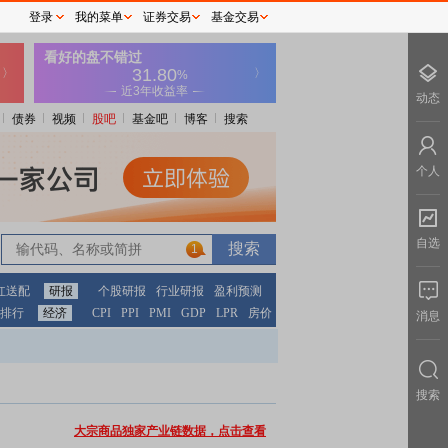
登录
我的菜单
证券交易
基金交易
动态
债券
视频
股吧
基金吧
博客
搜索
个人
自选
1
红送配
研报
个股研报
行业研报
盈利预测
排行
经济
CPI
PPI
PMI
GDP
LPR
房价
消息
搜索
大宗商品独家产业链数据，点击查看