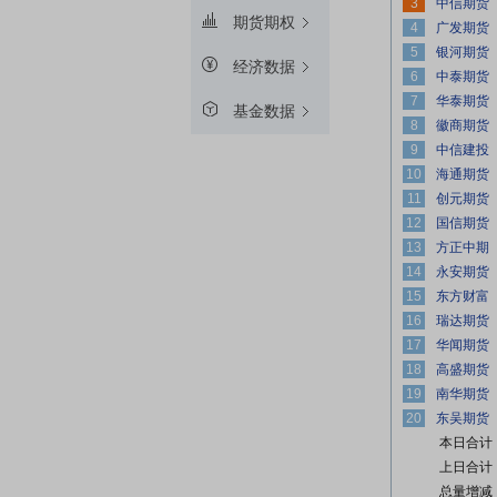
3
期货期权
4
5
经济数据
6
7
基金数据
8
9
10
11
12
13
14
15
16
17
18
19
20
本日合计
上日合计
总量增减