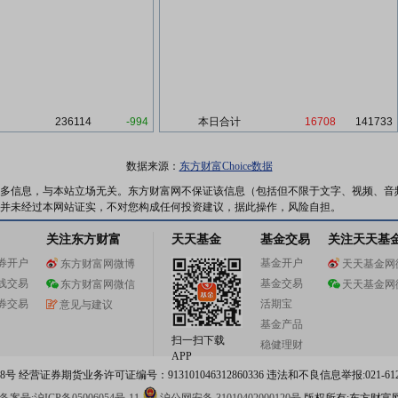
236114
-994
本日合计
16708
141733
数据来源：
东方财富Choice数据
多信息，与本站立场无关。东方财富网不保证该信息（包括但不限于文字、视频、音
并未经过本网站证实，不对您构成任何投资建议，据此操作，风险自担。
关注东方财富
天天基金
基金交易
关注天天基
券开户
基金开户
东方财富网微博
天天基金网
线交易
基金交易
东方财富网微信
天天基金网
券交易
活期宝
意见与建议
基金产品
扫一扫下载
稳健理财
APP
 经营证券期货业务许可证编号：913101046312860336 违法和不良信息举报:021-612