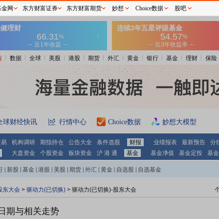
基金网
东方财富证券
东方财富期货
妙想
Choice数据
股吧
情
数据
全球
美股
港股
期货
外汇
黄金
银行
基金
理财
保险
全球财经快讯
行情中心
Choice数据
妙想大模型
交易
机构调研
期指持仓
公告大全
条件选股
财报
业绩报表
最新预告
分
大盘资金
个股资金
板块资金
沪 港 通
基金
基金净值
基金定投
基金
行
|
新股
|
基金
|
港股
|
美股
|
期货
|
外汇
|
黄金
|
自选股
|
自选基金
股东大会
>
驱动力(已切换)
>
驱动力(已切换)-股东大会
日期与相关走势