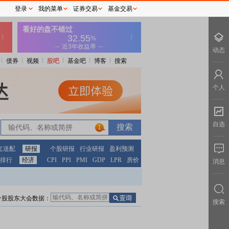
登录
我的菜单
证券交易
基金交易
动态
债券
视频
股吧
基金吧
博客
搜索
个人
自选
1
红送配
研报
个股研报
行业研报
盈利预测
排行
经济
CPI
PPI
PMI
GDP
LPR
房价
消息
个股股东大会数据：
搜索