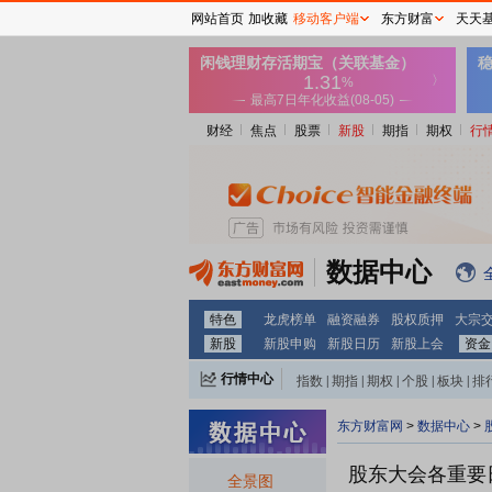
网站首页
加收藏
移动客户端
东方财富
天天
财经
焦点
股票
新股
期指
期权
行
数据中心
特色
龙虎榜单
融资融券
股权质押
大宗
新股
新股申购
新股日历
新股上会
资金
行情中心
指数
|
期指
|
期权
|
个股
|
板块
|
排
东方财富网
>
数据中心
>
股东大会各重要
全景图