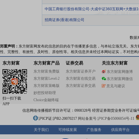
中国工商银行股份有限公司-大成中证360互联网+大数据
招商证券(香港)有限公司
数据
郑重声明：
东方财富网发布此信息的目的在于传播更多信息，与本站立场无关。东方
性、完整性、有效性、及时性、原创性等。相关信息并未经过本网站证实，不对您构
东方财富
东方财富产品
证券交易
关注东方财富
东方财富免费版
东方财富证券开户
东方财富网微博
东方财富Level-2
东方财富在线交易
东方财富网微信
东方财富策略版
东方财富证券交易
意见与建议
妙想投研助理
扫一扫下载
Choice金融终端
APP
信息网络传播视听节目许可证：0908328号 经营证券期货业务许可证编号：91310
沪ICP证:沪B2-20070217
网站备案号:沪ICP备05006054号-11
关于我们
可持续发展
广告服务
供应商平台