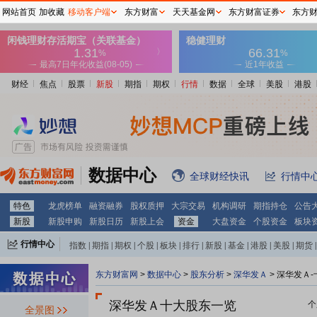
网站首页
加收藏
移动客户端
东方财富
天天基金网
东方财富证券
东方
财经
焦点
股票
新股
期指
期权
行情
数据
全球
美股
港股
数据中心
全球财经快讯
行情中
特色
龙虎榜单
融资融券
股权质押
大宗交易
机构调研
期指持仓
公告
新股
新股申购
新股日历
新股上会
资金
大盘资金
个股资金
板块
行情中心
指数
|
期指
|
期权
|
个股
|
板块
|
排行
|
新股
|
基金
|
港股
|
美股
|
期货
|
外汇
|
黄金
|
自选股
|
自选基金
东方财富网
>
数据中心
>
股东分析
>
深华发Ａ
>
深华发Ａ-
深华发Ａ十大股东一览
个
全景图