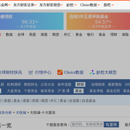
基金网
东方财富证券
东方财富期货
妙想
Choice数据
股吧
情
数据
全球
美股
港股
期货
外汇
黄金
银行
基金
理财
保险
全球财经快讯
行情中心
Choice数据
妙想大模型
交易
机构调研
期指持仓
公告大全
条件选股
财报
业绩报表
最新预告
分
大盘资金
个股资金
板块资金
沪 港 通
基金
基金净值
基金定投
基金
行
|
新股
|
基金
|
港股
|
美股
|
期货
|
外汇
|
黄金
|
自选股
|
自选基金
股东分析
>
大悦城
>
大悦城-十大股东
东一览
个股股东查询：
股