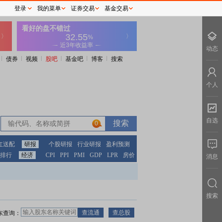
登录
我的菜单
证券交易
基金交易
动态
债券
视频
股吧
基金吧
博客
搜索
个人
自选
0
红送配
研报
个股研报
行业研报
盈利预测
排行
经济
CPI
PPI
PMI
GDP
LPR
房价
消息
搜索
东查询：