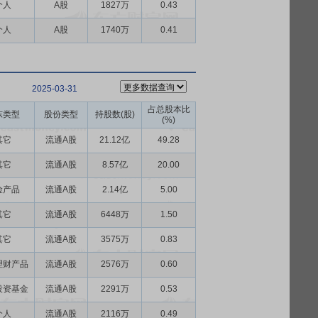
个人
A股
1827万
0.43
个人
A股
1740万
0.41
2025-03-31
占总股本比
东类型
股份类型
持股数(股)
(%)
其它
流通A股
21.12亿
49.28
其它
流通A股
8.57亿
20.00
险产品
流通A股
2.14亿
5.00
其它
流通A股
6448万
1.50
其它
流通A股
3575万
0.83
理财产品
流通A股
2576万
0.60
投资基金
流通A股
2291万
0.53
个人
流通A股
2116万
0.49