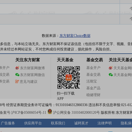
数据来源：
东方财富Choice数据
多信息，与本站立场无关。东方财富网不保证该信息（包括但不限于文字、视频、音
并未经过本网站证实，不对您构成任何投资建议，据此操作，风险自担。
关注东方财富
天天基金
基金交易
关注天天基
券开户
基金开户
东方财富网微博
天天基金网
线交易
基金交易
东方财富网微信
天天基金网
券交易
活期宝
意见与建议
基金产品
扫一扫下载
稳健理财
APP
 经营证券期货业务许可证编号：913101046312860336 违法和不良信息举报:021-612
案号:沪ICP备05006054号-11
沪公网安备 31010402000120号
版权所有:东方财富
广告服务
供应商平台
联系我们
诚聘英才
法律声明
隐私保