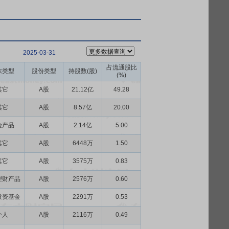
2025-03-31
占流通股比
东类型
股份类型
持股数(股)
(%)
其它
A股
21.12亿
49.28
其它
A股
8.57亿
20.00
险产品
A股
2.14亿
5.00
其它
A股
6448万
1.50
其它
A股
3575万
0.83
理财产品
A股
2576万
0.60
投资基金
A股
2291万
0.53
个人
A股
2116万
0.49