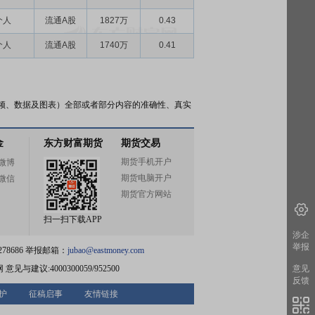
个人
流通A股
1827万
0.43
个人
流通A股
1740万
0.41
频、数据及图表）全部或者部分内容的准确性、真实
金
东方财富期货
期货交易
期货手机开户
微博
期货电脑开户
微信
期货官方网站
扫一扫下载APP
涉企
举报
78686 举报邮箱：
jubao@eastmoney.com
网
意见与建议:4000300059/952500
意见
反馈
护
征稿启事
友情链接