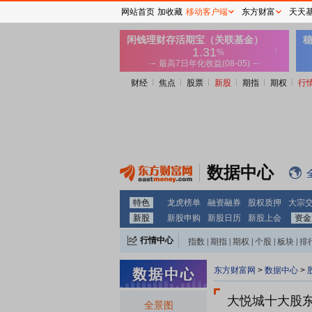
网站首页
加收藏
移动客户端
东方财富
天天
财经
焦点
股票
新股
期指
期权
行
数据中心
特色
龙虎榜单
融资融券
股权质押
大宗
新股
新股申购
新股日历
新股上会
资金
行情中心
指数
|
期指
|
期权
|
个股
|
板块
|
排
东方财富网
>
数据中心
>
大悦城十大股
全景图