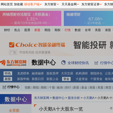
网站首页
加收藏
移动客户端
东方财富
天天基金网
东方财富证券
东方
财经
焦点
股票
新股
期指
期权
行情
数据
全球
美股
港股
数据中心
全球财经快讯
行情中
特色
龙虎榜单
融资融券
股权质押
大宗交易
机构调研
期指持仓
公告
新股
新股申购
新股日历
新股上会
资金
大盘资金
个股资金
板块
行情中心
指数
|
期指
|
期权
|
个股
|
板块
|
排行
|
新股
|
基金
|
港股
|
美股
|
期货
|
外汇
|
黄金
|
自选股
|
自选基金
东方财富网
>
数据中心
>
股东分析
>
小天鹅A
>
小天鹅A-
小天鹅A十大股东一览
个
全景图