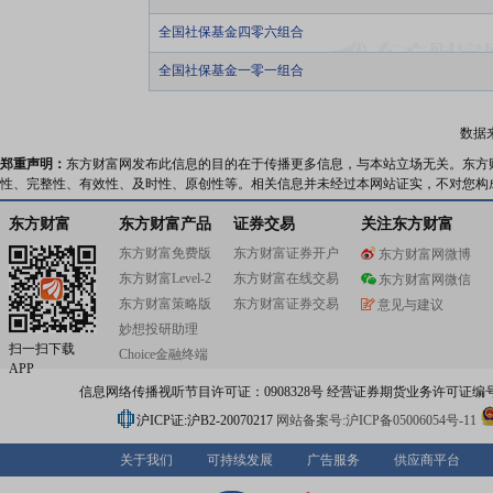
全国社保基金四零六组合
全国社保基金一零一组合
数据
郑重声明：
东方财富网发布此信息的目的在于传播更多信息，与本站立场无关。东方
性、完整性、有效性、及时性、原创性等。相关信息并未经过本网站证实，不对您构
东方财富
东方财富产品
证券交易
关注东方财富
东方财富免费版
东方财富证券开户
东方财富网微博
东方财富Level-2
东方财富在线交易
东方财富网微信
东方财富策略版
东方财富证券交易
意见与建议
妙想投研助理
扫一扫下载
Choice金融终端
APP
信息网络传播视听节目许可证：0908328号 经营证券期货业务许可证编号：91310
沪ICP证:沪B2-20070217
网站备案号:沪ICP备05006054号-11
关于我们
可持续发展
广告服务
供应商平台