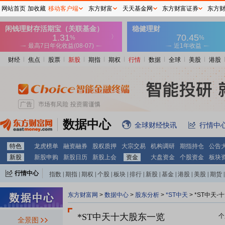
网站首页
加收藏
移动客户端
东方财富
天天基金网
东方财富证券
东方
财经
焦点
股票
新股
期指
期权
行情
数据
全球
美股
港股
数据中心
全球财经快讯
行情中
特色
龙虎榜单
融资融券
股权质押
大宗交易
机构调研
期指持仓
公告
新股
新股申购
新股日历
新股上会
资金
大盘资金
个股资金
板块
行情中心
指数
|
期指
|
期权
|
个股
|
板块
|
排行
|
新股
|
基金
|
港股
|
美股
|
期货
|
外汇
|
黄金
|
自选股
|
自选基金
东方财富网
>
数据中心
>
股东分析
>
*ST中天
>
*ST中天-
*ST中天十大股东一览
个
全景图