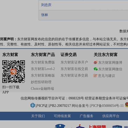
刘忠庆
张林
数据
郑重声明：
东方财富网发布此信息的目的在于传播更多信息，与本站立场无关。东方
性、完整性、有效性、及时性、原创性等。相关信息并未经过本网站证实，不对您构
东方财富
东方财富产品
证券交易
关注东方财富
东方财富免费版
东方财富证券开户
东方财富网微博
东方财富Level-2
东方财富在线交易
东方财富网微信
东方财富策略版
东方财富证券交易
意见与建议
妙想投研助理
扫一扫下载
Choice金融终端
APP
信息网络传播视听节目许可证：0908328号 经营证券期货业务许可证编号：91310
沪ICP证:沪B2-20070217
网站备案号:沪ICP备05006054号-11
关于我们
可持续发展
广告服务
供应商平台