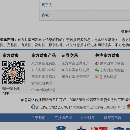
周宇光
肖毅
数据
郑重声明：
东方财富网发布此信息的目的在于传播更多信息，与本站立场无关。东方
性、完整性、有效性、及时性、原创性等。相关信息并未经过本网站证实，不对您构
东方财富
东方财富产品
证券交易
关注东方财富
东方财富免费版
东方财富证券开户
东方财富网微博
东方财富Level-2
东方财富在线交易
东方财富网微信
东方财富策略版
东方财富证券交易
意见与建议
妙想投研助理
扫一扫下载
Choice金融终端
APP
信息网络传播视听节目许可证：0908328号 经营证券期货业务许可证编号：91310
沪ICP证:沪B2-20070217
网站备案号:沪ICP备05006054号-11
关于我们
可持续发展
广告服务
供应商平台