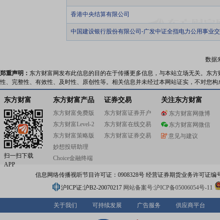
香港中央结算有限公司
中国建设银行股份有限公司-广发中证全指电力公用事业
数据
郑重声明：
东方财富网发布此信息的目的在于传播更多信息，与本站立场无关。东方
性、完整性、有效性、及时性、原创性等。相关信息并未经过本网站证实，不对您构
东方财富
东方财富产品
证券交易
关注东方财富
东方财富免费版
东方财富证券开户
东方财富网微博
东方财富Level-2
东方财富在线交易
东方财富网微信
东方财富策略版
东方财富证券交易
意见与建议
妙想投研助理
扫一扫下载
Choice金融终端
APP
信息网络传播视听节目许可证：0908328号 经营证券期货业务许可证编号：91310
沪ICP证:沪B2-20070217
网站备案号:沪ICP备05006054号-11
关于我们
可持续发展
广告服务
供应商平台