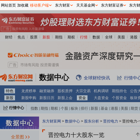
网站首页
加收藏
移动客户端
东方财富
天天基金网
东方财富证券
东方
财经
焦点
股票
新股
期指
期权
行情
数据
全球
美股
港股
数据中心
全球财经快讯
行情中
特色
龙虎榜单
融资融券
股权质押
大宗交易
机构调研
期指持仓
公告
新股
新股申购
新股日历
新股上会
资金
大盘资金
个股资金
板块
行情中心
指数
|
期指
|
期权
|
个股
|
板块
|
排行
|
新股
|
基金
|
港股
|
美股
|
期货
|
外汇
|
黄金
|
自选股
|
自选基金
东方财富网
>
数据中心
>
股东分析
>
晋控电力
>
晋控电力-
晋控电力十大股东一览
个
全景图