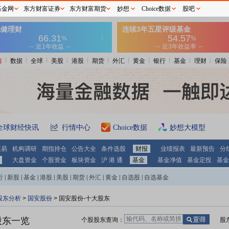
基金网
东方财富证券
东方财富期货
妙想
Choice数据
股吧
情
数据
全球
美股
港股
期货
外汇
黄金
银行
基金
理财
保险
全球财经快讯
行情中心
Choice数据
妙想大模型
交易
机构调研
期指持仓
公告大全
条件选股
财报
业绩报表
最新预告
分
大盘资金
个股资金
板块资金
沪 港 通
基金
基金净值
基金定投
基金
行
|
新股
|
基金
|
港股
|
美股
|
期货
|
外汇
|
黄金
|
自选股
|
自选基金
股东分析
>
国安股份
>
国安股份-十大股东
股东一览
个股股东查询：
股