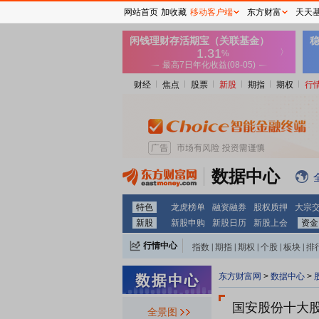
网站首页
加收藏
移动客户端
东方财富
天天
财经
焦点
股票
新股
期指
期权
行
数据中心
特色
龙虎榜单
融资融券
股权质押
大宗
新股
新股申购
新股日历
新股上会
资金
行情中心
指数
|
期指
|
期权
|
个股
|
板块
|
排
东方财富网
>
数据中心
>
国安股份十大
全景图