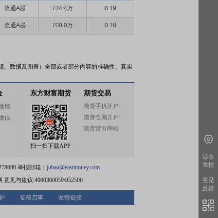
流通A股
734.4万
0.19
流通A股
700.0万
0.18
频、数据及图表）全部或者部分内容的准确性、真实
金
东方财富期货
期货交易
期货手机开户
微博
期货电脑开户
微信
期货官方网站
扫一扫下载APP
涉企
举报
78686 举报邮箱：
jubao@eastmoney.com
网
意见与建议:4000300059/952500
意见
反馈
护
征稿启事
友情链接