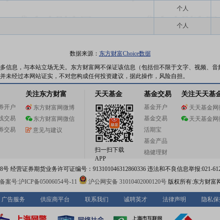
个人
个人
数据来源：
东方财富Choice数据
多信息，与本站立场无关。东方财富网不保证该信息（包括但不限于文字、视频、音
并未经过本网站证实，不对您构成任何投资建议，据此操作，风险自担。
关注东方财富
天天基金
基金交易
关注天天基
券开户
基金开户
东方财富网微博
天天基金网
线交易
基金交易
东方财富网微信
天天基金网
券交易
活期宝
意见与建议
基金产品
扫一扫下载
稳健理财
APP
 经营证券期货业务许可证编号：913101046312860336 违法和不良信息举报:021-612
案号:沪ICP备05006054号-11
沪公网安备 31010402000120号
版权所有:东方财富
广告服务
供应商平台
联系我们
诚聘英才
法律声明
隐私保