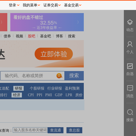
登录
我的菜单
证券交易
基金交易
动态
债券
视频
股吧
基金吧
博客
搜索
个人
自选
0
红送配
研报
个股研报
行业研报
盈利预测
排行
经济
CPI
PPI
PMI
GDP
LPR
房价
消息
搜索
东查询：