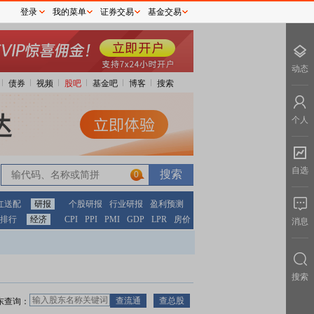
登录
我的菜单
证券交易
基金交易
动态
债券
视频
股吧
基金吧
博客
搜索
个人
自选
0
红送配
研报
个股研报
行业研报
盈利预测
排行
经济
CPI
PPI
PMI
GDP
LPR
房价
消息
搜索
东查询：