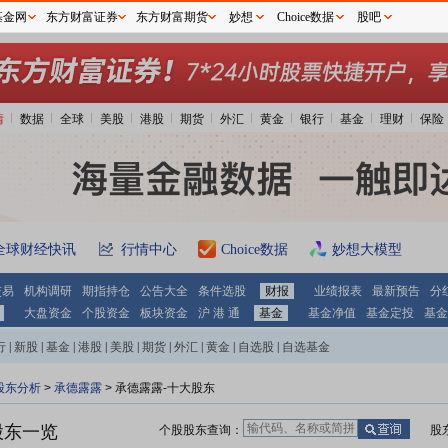
基金网
东方财富证券
东方财富期货
妙想
Choice数据
股吧
情
数据
全球
美股
港股
期货
外汇
黄金
银行
基金
理财
保险
全球财经快讯
行情中心
Choice数据
妙想大模型
交易
机构调研
期指持仓
公告大全
条件选股
财报
业绩报表
最新预告
分
大盘资金
个股资金
板块资金
沪 港 通
基金
基金净值
基金定投
基金
行
|
新股
|
基金
|
港股
|
美股
|
期货
|
外汇
|
黄金
|
自选股
|
自选基金
股东分析
>
承德露露
>
承德露露-十大股东
股东一览
个股股东查询：
股