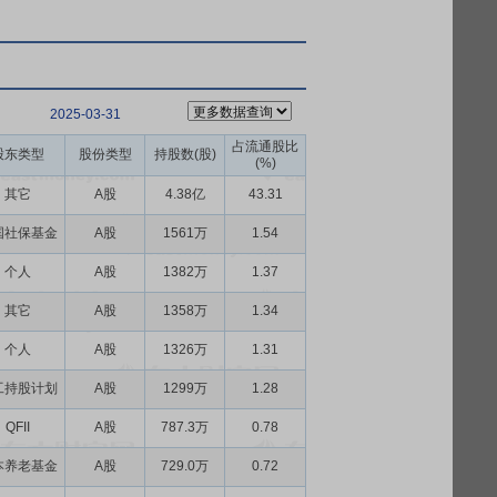
2025-03-31
占流通股比
股东类型
股份类型
持股数(股)
(%)
其它
A股
4.38亿
43.31
国社保基金
A股
1561万
1.54
个人
A股
1382万
1.37
其它
A股
1358万
1.34
个人
A股
1326万
1.31
工持股计划
A股
1299万
1.28
QFII
A股
787.3万
0.78
本养老基金
A股
729.0万
0.72