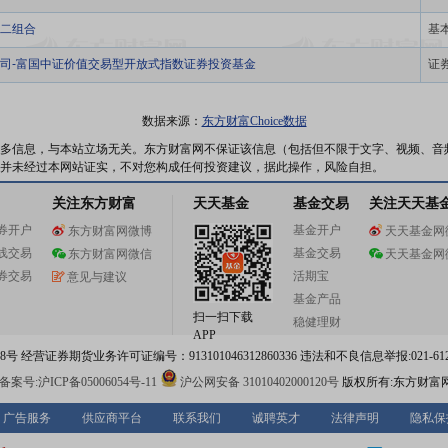
二组合
基
司-富国中证价值交易型开放式指数证券投资基金
证
数据来源：
东方财富Choice数据
多信息，与本站立场无关。东方财富网不保证该信息（包括但不限于文字、视频、音
并未经过本网站证实，不对您构成任何投资建议，据此操作，风险自担。
关注东方财富
天天基金
基金交易
关注天天基
券开户
基金开户
东方财富网微博
天天基金网
线交易
基金交易
东方财富网微信
天天基金网
券交易
活期宝
意见与建议
基金产品
扫一扫下载
稳健理财
APP
 经营证券期货业务许可证编号：913101046312860336 违法和不良信息举报:021-612
案号:沪ICP备05006054号-11
沪公网安备 31010402000120号
版权所有:东方财富
广告服务
供应商平台
联系我们
诚聘英才
法律声明
隐私保