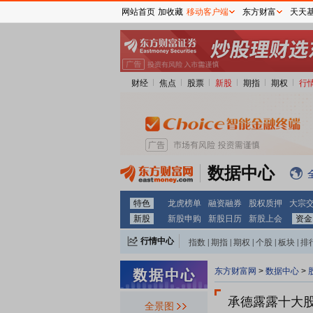
网站首页
加收藏
移动客户端
东方财富
天天
财经
焦点
股票
新股
期指
期权
行
数据中心
特色
龙虎榜单
融资融券
股权质押
大宗
新股
新股申购
新股日历
新股上会
资金
行情中心
指数
|
期指
|
期权
|
个股
|
板块
|
排
东方财富网
>
数据中心
>
承德露露十大
全景图