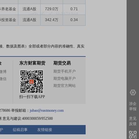
本养老基金
流通A股
729.0万
0.71
券投资基金
流通A股
342.4万
0.34
频、数据及图表）全部或者部分内容的准确性、真实
金
东方财富期货
期货交易
期货手机开户
微博
期货电脑开户
微信
期货官方网站
扫一扫下载APP
涉企
举报
78686 举报邮箱：
jubao@eastmoney.com
网
意见与建议:4000300059/952500
意见
反馈
护
征稿启事
友情链接