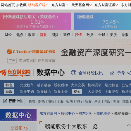
网站首页
加收藏
移动客户端
东方财富
天天基金网
东方财富证券
东方
财经
焦点
股票
新股
期指
期权
行情
数据
全球
美股
港股
数据中心
全球财经快讯
行情中
特色
龙虎榜单
融资融券
股权质押
大宗交易
机构调研
期指持仓
公告
新股
新股申购
新股日历
新股上会
资金
大盘资金
个股资金
板块
行情中心
指数
|
期指
|
期权
|
个股
|
板块
|
排行
|
新股
|
基金
|
港股
|
美股
|
期货
|
外汇
|
黄金
|
自选股
|
自选基金
东方财富网
>
数据中心
>
股东分析
>
赣能股份
>
赣能股份-
赣能股份十大股东一览
个
全景图