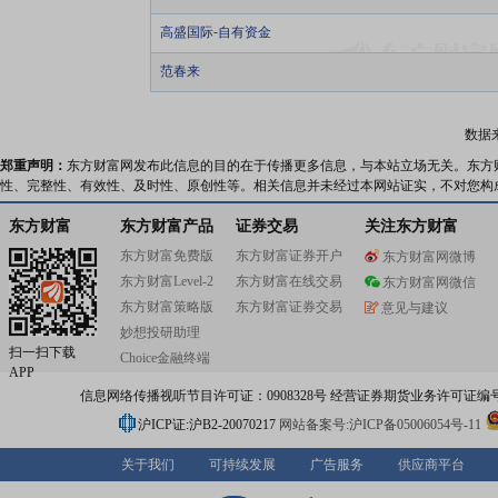
高盛国际-自有资金
范春来
数据
郑重声明：
东方财富网发布此信息的目的在于传播更多信息，与本站立场无关。东方
性、完整性、有效性、及时性、原创性等。相关信息并未经过本网站证实，不对您构
东方财富
东方财富产品
证券交易
关注东方财富
东方财富免费版
东方财富证券开户
东方财富网微博
东方财富Level-2
东方财富在线交易
东方财富网微信
东方财富策略版
东方财富证券交易
意见与建议
妙想投研助理
扫一扫下载
Choice金融终端
APP
信息网络传播视听节目许可证：0908328号 经营证券期货业务许可证编号：91310
沪ICP证:沪B2-20070217
网站备案号:沪ICP备05006054号-11
关于我们
可持续发展
广告服务
供应商平台