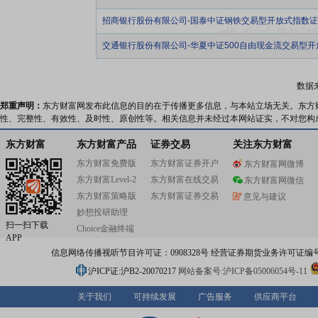
招商银行股份有限公司-国泰中证钢铁交易型开放式指数
交通银行股份有限公司-华夏中证500自由现金流交易型
数据
郑重声明：
东方财富网发布此信息的目的在于传播更多信息，与本站立场无关。东方
性、完整性、有效性、及时性、原创性等。相关信息并未经过本网站证实，不对您构
东方财富
东方财富产品
证券交易
关注东方财富
东方财富免费版
东方财富证券开户
东方财富网微博
东方财富Level-2
东方财富在线交易
东方财富网微信
东方财富策略版
东方财富证券交易
意见与建议
妙想投研助理
扫一扫下载
Choice金融终端
APP
信息网络传播视听节目许可证：0908328号 经营证券期货业务许可证编号：91310
沪ICP证:沪B2-20070217
网站备案号:沪ICP备05006054号-11
关于我们
可持续发展
广告服务
供应商平台