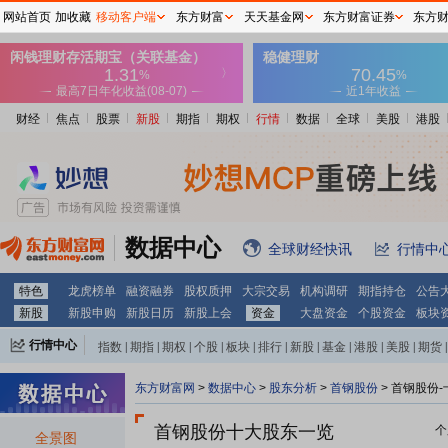
网站首页
加收藏
移动客户端
东方财富
天天基金网
东方财富证券
东方
财经
焦点
股票
新股
期指
期权
行情
数据
全球
美股
港股
数据中心
全球财经快讯
行情中
特色
龙虎榜单
融资融券
股权质押
大宗交易
机构调研
期指持仓
公告
新股
新股申购
新股日历
新股上会
资金
大盘资金
个股资金
板块
行情中心
指数
|
期指
|
期权
|
个股
|
板块
|
排行
|
新股
|
基金
|
港股
|
美股
|
期货
|
外汇
|
黄金
|
自选股
|
自选基金
东方财富网
>
数据中心
>
股东分析
>
首钢股份
>
首钢股份-
首钢股份十大股东一览
个
全景图