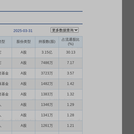
2025-03-31
占流通股比
类型
股份类型
持股数(股)
(%)
它
A股
3.15亿
30.13
它
A股
7486万
7.17
资基金
A股
3723万
3.57
保基金
A股
1482万
1.42
资基金
A股
1383万
1.32
人
A股
1346万
1.29
人
A股
1341万
1.28
人
A股
1261万
1.21