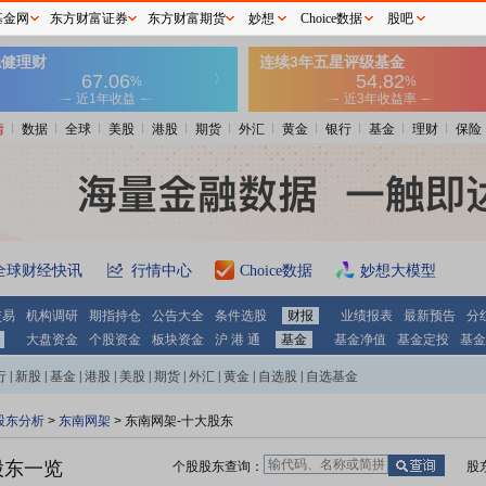
基金网
东方财富证券
东方财富期货
妙想
Choice数据
股吧
情
数据
全球
美股
港股
期货
外汇
黄金
银行
基金
理财
保险
全球财经快讯
行情中心
Choice数据
妙想大模型
交易
机构调研
期指持仓
公告大全
条件选股
财报
业绩报表
最新预告
分
大盘资金
个股资金
板块资金
沪 港 通
基金
基金净值
基金定投
基金
行
|
新股
|
基金
|
港股
|
美股
|
期货
|
外汇
|
黄金
|
自选股
|
自选基金
股东分析
>
东南网架
>
东南网架-十大股东
股东一览
个股股东查询：
股