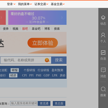
登录
我的菜单
证券交易
基金交易
动态
债券
视频
股吧
基金吧
博客
搜索
个人
自选
0
红送配
研报
个股研报
行业研报
盈利预测
排行
经济
CPI
PPI
PMI
GDP
LPR
房价
消息
搜索
东查询：