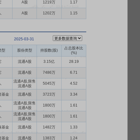
它
A股
1219万
1.17
人
A股
1202万
1.15
2025-03-31
占总股本比
类型
股份类型
持股数(股)
(%)
它
流通A股
3.15亿
28.19
它
流通A股
7486万
6.71
流通A股,限售
人
5045万
4.52
流通A股
资基金
流通A股
3723万
3.34
流通A股,限售
人
1800万
1.61
流通A股
流通A股,限售
人
1800万
1.61
流通A股
保基金
流通A股
1482万
1.33
资基金
流通A股
1383万
1.24