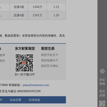
人
流通A股
1346万
1.21
人
流通A股
1341万
1.20
频、数据及图表）全部或者部分内容的准确性、真实
金
东方财富期货
期货交易
期货手机开户
微博
期货电脑开户
微信
期货官方网站
扫一扫下载APP
涉企
举报
78686 举报邮箱：
jubao@eastmoney.com
网
意见与建议:4000300059/952500
意见
反馈
护
征稿启事
友情链接