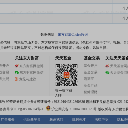
个
个
数据来源：
东方财富Choice数据
多信息，与本站立场无关。东方财富网不保证该信息（包括但不限于文字、视频、音
并未经过本网站证实，不对您构成任何投资建议，据此操作，风险自担。
关注东方财富
天天基金
基金交易
关注天天基
券开户
基金开户
东方财富网微博
天天基金网
线交易
基金交易
东方财富网微信
天天基金网
券交易
活期宝
意见与建议
基金产品
扫一扫下载
稳健理财
APP
 经营证券期货业务许可证编号：913101046312860336 违法和不良信息举报:021-612
案号:沪ICP备05006054号-11
沪公网安备 31010402000120号
版权所有:东方财富
广告服务
供应商平台
联系我们
诚聘英才
法律声明
隐私保