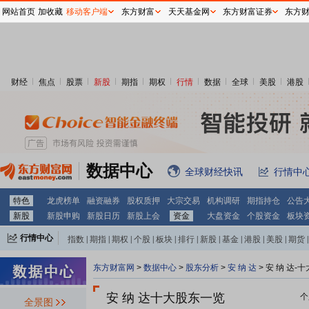
网站首页
加收藏
移动客户端
东方财富
天天基金网
东方财富证券
东方
财经
焦点
股票
新股
期指
期权
行情
数据
全球
美股
港股
数据中心
全球财经快讯
行情中
特色
龙虎榜单
融资融券
股权质押
大宗交易
机构调研
期指持仓
公告
新股
新股申购
新股日历
新股上会
资金
大盘资金
个股资金
板块
行情中心
指数
|
期指
|
期权
|
个股
|
板块
|
排行
|
新股
|
基金
|
港股
|
美股
|
期货
|
外汇
|
黄金
|
自选股
|
自选基金
东方财富网
>
数据中心
>
股东分析
>
安 纳 达
>
安 纳 达-
安 纳 达十大股东一览
个
全景图