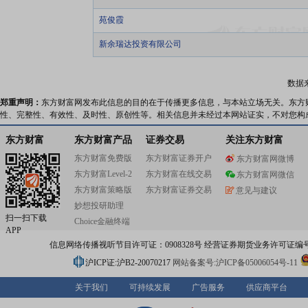
苑俊霞
新余瑞达投资有限公司
数据
郑重声明：
东方财富网发布此信息的目的在于传播更多信息，与本站立场无关。东方
性、完整性、有效性、及时性、原创性等。相关信息并未经过本网站证实，不对您构
东方财富
东方财富产品
证券交易
关注东方财富
东方财富免费版
东方财富证券开户
东方财富网微博
东方财富Level-2
东方财富在线交易
东方财富网微信
东方财富策略版
东方财富证券交易
意见与建议
妙想投研助理
扫一扫下载
Choice金融终端
APP
信息网络传播视听节目许可证：0908328号 经营证券期货业务许可证编号：91310
沪ICP证:沪B2-20070217
网站备案号:沪ICP备05006054号-11
关于我们
可持续发展
广告服务
供应商平台