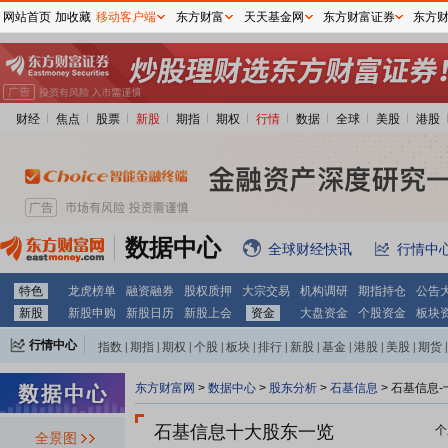
网站首页
加收藏
移动客户端
东方财富
天天基金网
东方财富证券
东方
财经
焦点
股票
新股
期指
期权
行情
数据
全球
美股
港股
数据中心
全球财经快讯
行情中
特色
龙虎榜单
融资融券
股权质押
大宗交易
机构调研
期指持仓
公告
新股
新股申购
新股日历
新股上会
资金
大盘资金
个股资金
板块
行情中心
指数
|
期指
|
期权
|
个股
|
板块
|
排行
|
新股
|
基金
|
港股
|
美股
|
期货
|
外汇
|
黄金
|
自选股
|
自选基金
东方财富网
>
数据中心
>
股东分析
>
石基信息
>
石基信息-
石基信息十大股东一览
个
全景图