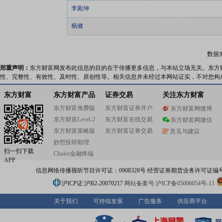
李殿坤
杨健
数据
郑重声明：
东方财富网发布此信息的目的在于传播更多信息，与本站立场无关。东方
性、完整性、有效性、及时性、原创性等。相关信息并未经过本网站证实，不对您构
东方财富
东方财富产品
证券交易
关注东方财富
东方财富免费版
东方财富证券开户
东方财富网微博
东方财富Level-2
东方财富在线交易
东方财富网微信
东方财富策略版
东方财富证券交易
意见与建议
妙想投研助理
扫一扫下载
Choice金融终端
APP
信息网络传播视听节目许可证：0908328号 经营证券期货业务许可证编号：91310
沪ICP证:沪B2-20070217
网站备案号:沪ICP备05006054号-11
关于我们
可持续发展
广告服务
供应商平台