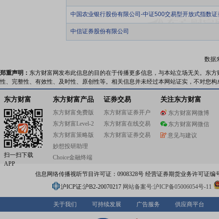
中国农业银行股份有限公司-中证500交易型开放式指数
中信证券股份有限公司
数据
郑重声明：
东方财富网发布此信息的目的在于传播更多信息，与本站立场无关。东方
性、完整性、有效性、及时性、原创性等。相关信息并未经过本网站证实，不对您构
东方财富
东方财富产品
证券交易
关注东方财富
东方财富免费版
东方财富证券开户
东方财富网微博
东方财富Level-2
东方财富在线交易
东方财富网微信
东方财富策略版
东方财富证券交易
意见与建议
妙想投研助理
扫一扫下载
Choice金融终端
APP
信息网络传播视听节目许可证：0908328号 经营证券期货业务许可证编号：91310
沪ICP证:沪B2-20070217
网站备案号:沪ICP备05006054号-11
关于我们
可持续发展
广告服务
供应商平台