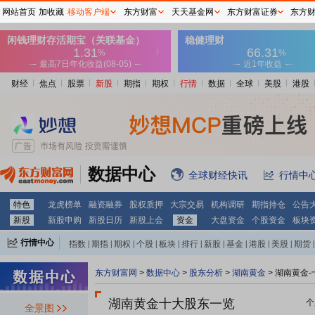
网站首页
加收藏
移动客户端
东方财富
天天基金网
东方财富证券
东方
财经
焦点
股票
新股
期指
期权
行情
数据
全球
美股
港股
数据中心
全球财经快讯
行情中
特色
龙虎榜单
融资融券
股权质押
大宗交易
机构调研
期指持仓
公告
新股
新股申购
新股日历
新股上会
资金
大盘资金
个股资金
板块
行情中心
指数
|
期指
|
期权
|
个股
|
板块
|
排行
|
新股
|
基金
|
港股
|
美股
|
期货
|
外汇
|
黄金
|
自选股
|
自选基金
东方财富网
>
数据中心
>
股东分析
>
湖南黄金
>
湖南黄金-
湖南黄金十大股东一览
个
全景图