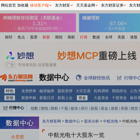
网站首页
加收藏
移动客户端
东方财富
天天基金网
东方财富证券
东方
财经
焦点
股票
新股
期指
期权
行情
数据
全球
美股
港股
数据中心
全球财经快讯
行情中
特色
龙虎榜单
融资融券
股权质押
大宗交易
机构调研
期指持仓
公告
新股
新股申购
新股日历
新股上会
资金
大盘资金
个股资金
板块
行情中心
指数
|
期指
|
期权
|
个股
|
板块
|
排行
|
新股
|
基金
|
港股
|
美股
|
期货
|
外汇
|
黄金
|
自选股
|
自选基金
东方财富网
>
数据中心
>
股东分析
>
中航光电
>
中航光电-
中航光电十大股东一览
个
全景图