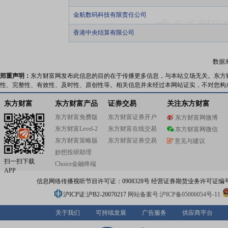
金航数码科技有限责任公司
香港中央结算有限公司
数据
郑重声明：
东方财富网发布此信息的目的在于传播更多信息，与本站立场无关。东方
性、完整性、有效性、及时性、原创性等。相关信息并未经过本网站证实，不对您构
东方财富
东方财富产品
证券交易
关注东方财富
东方财富免费版
东方财富证券开户
东方财富网微博
东方财富Level-2
东方财富在线交易
东方财富网微信
东方财富策略版
东方财富证券交易
意见与建议
妙想投研助理
扫一扫下载
Choice金融终端
APP
信息网络传播视听节目许可证：0908328号 经营证券期货业务许可证编号：91310
沪ICP证:沪B2-20070217
网站备案号:沪ICP备05006054号-11
关于我们
可持续发展
广告服务
供应商平台