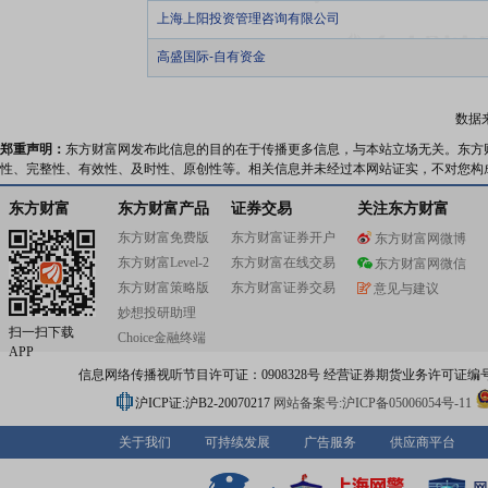
上海上阳投资管理咨询有限公司
高盛国际-自有资金
数据
郑重声明：
东方财富网发布此信息的目的在于传播更多信息，与本站立场无关。东方
性、完整性、有效性、及时性、原创性等。相关信息并未经过本网站证实，不对您构
东方财富
东方财富产品
证券交易
关注东方财富
东方财富免费版
东方财富证券开户
东方财富网微博
东方财富Level-2
东方财富在线交易
东方财富网微信
东方财富策略版
东方财富证券交易
意见与建议
妙想投研助理
扫一扫下载
Choice金融终端
APP
信息网络传播视听节目许可证：0908328号 经营证券期货业务许可证编号：91310
沪ICP证:沪B2-20070217
网站备案号:沪ICP备05006054号-11
关于我们
可持续发展
广告服务
供应商平台