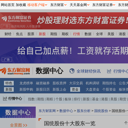
网站首页
加收藏
移动客户端
东方财富
天天基金网
东方财富证券
东方
财经
焦点
股票
新股
期指
期权
行情
数据
全球
美股
港股
数据中心
全球财经快讯
行情中
特色
龙虎榜单
融资融券
股权质押
大宗交易
机构调研
期指持仓
公告
新股
新股申购
新股日历
新股上会
资金
大盘资金
个股资金
板块
行情中心
指数
|
期指
|
期权
|
个股
|
板块
|
排行
|
新股
|
基金
|
港股
|
美股
|
期货
|
外汇
|
黄金
|
自选股
|
自选基金
东方财富网
>
数据中心
>
股东分析
>
国统股份
>
国统股份-
国统股份十大股东一览
个
全景图