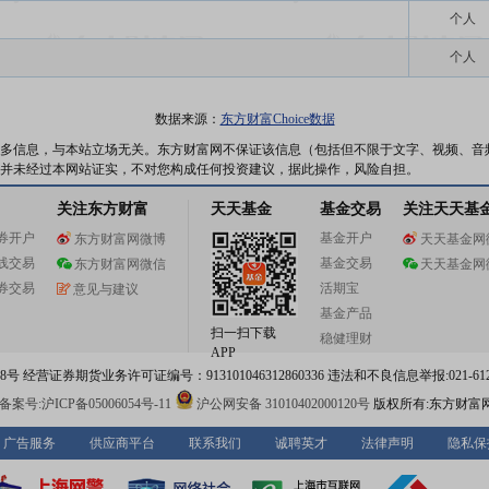
个人
个人
数据来源：
东方财富Choice数据
多信息，与本站立场无关。东方财富网不保证该信息（包括但不限于文字、视频、音
并未经过本网站证实，不对您构成任何投资建议，据此操作，风险自担。
关注东方财富
天天基金
基金交易
关注天天基
券开户
基金开户
东方财富网微博
天天基金网
线交易
基金交易
东方财富网微信
天天基金网
券交易
活期宝
意见与建议
基金产品
扫一扫下载
稳健理财
APP
 经营证券期货业务许可证编号：913101046312860336 违法和不良信息举报:021-612
案号:沪ICP备05006054号-11
沪公网安备 31010402000120号
版权所有:东方财富
广告服务
供应商平台
联系我们
诚聘英才
法律声明
隐私保