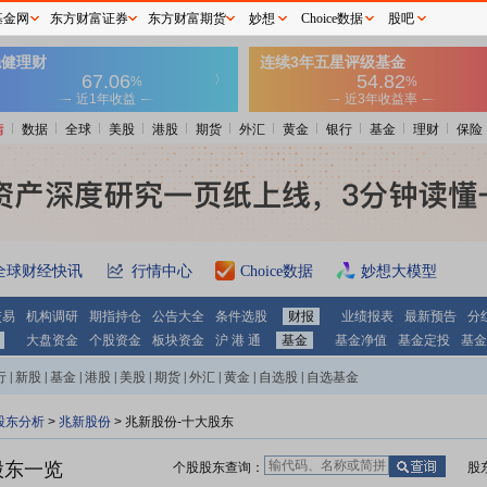
基金网
东方财富证券
东方财富期货
妙想
Choice数据
股吧
情
数据
全球
美股
港股
期货
外汇
黄金
银行
基金
理财
保险
全球财经快讯
行情中心
Choice数据
妙想大模型
交易
机构调研
期指持仓
公告大全
条件选股
财报
业绩报表
最新预告
分
大盘资金
个股资金
板块资金
沪 港 通
基金
基金净值
基金定投
基金
行
|
新股
|
基金
|
港股
|
美股
|
期货
|
外汇
|
黄金
|
自选股
|
自选基金
股东分析
>
兆新股份
>
兆新股份-十大股东
股东一览
个股股东查询：
股