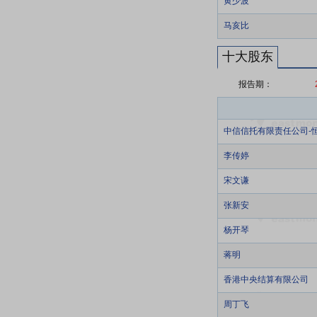
黄少波
马亥比
十大股东
报告期：
中信信托有限责任公司-恒
李传婷
宋文谦
张新安
杨开琴
蒋明
香港中央结算有限公司
周丁飞