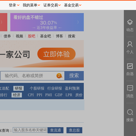
登录
我的菜单
证券交易
基金交易
动态
债券
视频
股吧
基金吧
博客
搜索
个人
自选
2
红送配
研报
个股研报
行业研报
盈利预测
排行
经济
CPI
PPI
PMI
GDP
LPR
房价
消息
搜索
东查询：