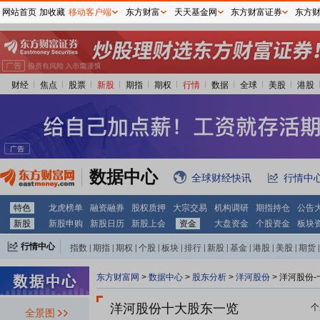
网站首页
加收藏
移动客户端
东方财富
天天基金网
东方财富证券
东方
财经
焦点
股票
新股
期指
期权
行情
数据
全球
美股
港股
数据中心
全球财经快讯
行情中
特色
龙虎榜单
融资融券
股权质押
大宗交易
机构调研
期指持仓
公告
新股
新股申购
新股日历
新股上会
资金
大盘资金
个股资金
板块
行情中心
指数
|
期指
|
期权
|
个股
|
板块
|
排行
|
新股
|
基金
|
港股
|
美股
|
期货
|
外汇
|
黄金
|
自选股
|
自选基金
东方财富网
>
数据中心
>
股东分析
>
洋河股份
>
洋河股份-
洋河股份十大股东一览
个
全景图