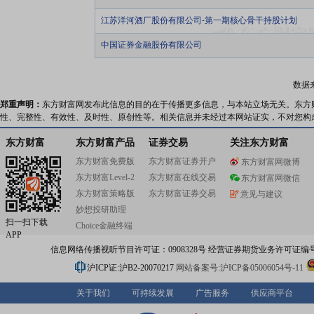
江苏洋河酒厂股份有限公司-第一期核心骨干持股计划
中国证券金融股份有限公司
数据
郑重声明：
东方财富网发布此信息的目的在于传播更多信息，与本站立场无关。东方
性、完整性、有效性、及时性、原创性等。相关信息并未经过本网站证实，不对您构
东方财富
东方财富产品
证券交易
关注东方财富
东方财富免费版
东方财富证券开户
东方财富网微博
东方财富Level-2
东方财富在线交易
东方财富网微信
东方财富策略版
东方财富证券交易
意见与建议
妙想投研助理
扫一扫下载
Choice金融终端
APP
信息网络传播视听节目许可证：0908328号 经营证券期货业务许可证编号：91310
沪ICP证:沪B2-20070217
网站备案号:沪ICP备05006054号-11
关于我们
可持续发展
广告服务
供应商平台