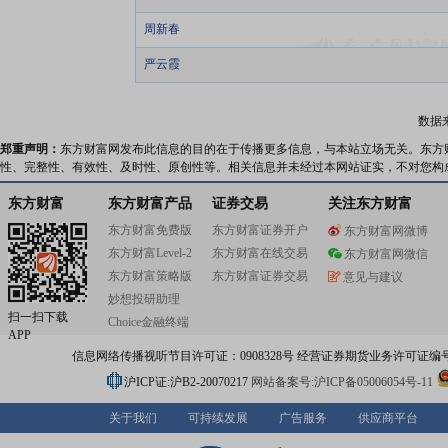
周新春
严云霞
数据
郑重声明：
东方财富网发布此信息的目的在于传播更多信息，与本站立场无关。东方
性、完整性、有效性、及时性、原创性等。相关信息并未经过本网站证实，不对您构
东方财富
东方财富产品
证券交易
关注东方财富
东方财富免费版
东方财富证券开户
东方财富网微博
东方财富Level-2
东方财富在线交易
东方财富网微信
东方财富策略版
东方财富证券交易
意见与建议
妙想投研助理
扫一扫下载
Choice金融终端
APP
信息网络传播视听节目许可证：0908328号 经营证券期货业务许可证编号：91310
沪ICP证:沪B2-20070217
网站备案号:沪ICP备05006054号-11
关于我们
可持续发展
广告服务
供应商平台