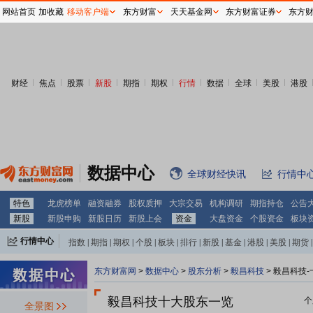
网站首页
加收藏
移动客户端
东方财富
天天基金网
东方财富证券
东方
财经
焦点
股票
新股
期指
期权
行情
数据
全球
美股
港股
数据中心
全球财经快讯
行情中
特色
龙虎榜单
融资融券
股权质押
大宗交易
机构调研
期指持仓
公告
新股
新股申购
新股日历
新股上会
资金
大盘资金
个股资金
板块
行情中心
指数
|
期指
|
期权
|
个股
|
板块
|
排行
|
新股
|
基金
|
港股
|
美股
|
期货
|
外汇
|
黄金
|
自选股
|
自选基金
东方财富网
>
数据中心
>
股东分析
>
毅昌科技
>
毅昌科技-
毅昌科技十大股东一览
个
全景图