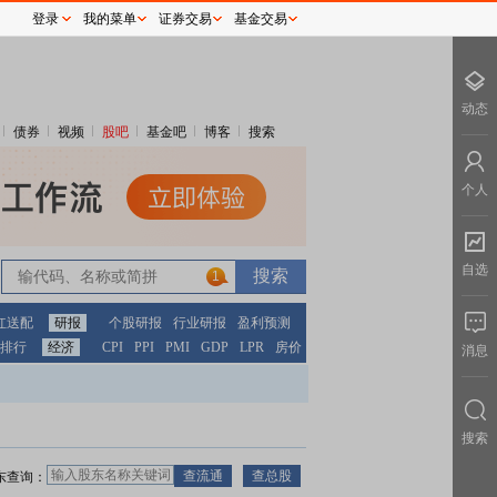
登录
我的菜单
证券交易
基金交易
动态
债券
视频
股吧
基金吧
博客
搜索
个人
自选
1
红送配
研报
个股研报
行业研报
盈利预测
排行
经济
CPI
PPI
PMI
GDP
LPR
房价
消息
搜索
东查询：