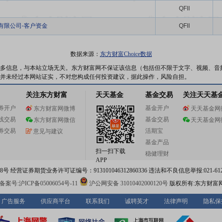
QFII
有限公司-客户资金
QFII
数据来源：
东方财富Choice数据
多信息，与本站立场无关。东方财富网不保证该信息（包括但不限于文字、视频、音
并未经过本网站证实，不对您构成任何投资建议，据此操作，风险自担。
关注东方财富
天天基金
基金交易
关注天天基
券开户
基金开户
东方财富网微博
天天基金网
线交易
基金交易
东方财富网微信
天天基金网
券交易
活期宝
意见与建议
基金产品
扫一扫下载
稳健理财
APP
 经营证券期货业务许可证编号：913101046312860336 违法和不良信息举报:021-612
案号:沪ICP备05006054号-11
沪公网安备 31010402000120号
版权所有:东方财富
广告服务
供应商平台
联系我们
诚聘英才
法律声明
隐私保