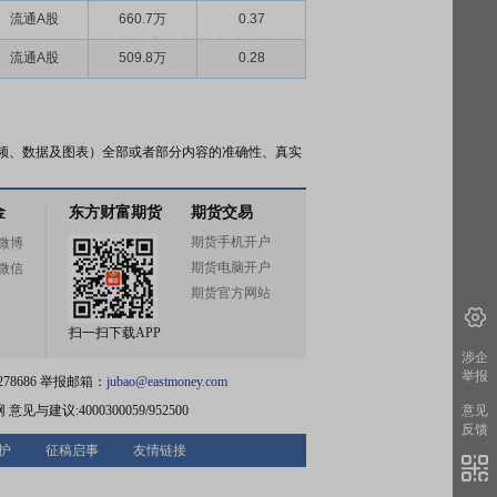
流通A股
660.7万
0.37
流通A股
509.8万
0.28
频、数据及图表）全部或者部分内容的准确性、真实
金
东方财富期货
期货交易
期货手机开户
微博
期货电脑开户
微信
期货官方网站
扫一扫下载APP
涉企
举报
78686 举报邮箱：
jubao@eastmoney.com
网
意见与建议:4000300059/952500
意见
反馈
护
征稿启事
友情链接