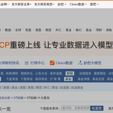
基金网
东方财富证券
东方财富期货
妙想
Choice数据
股吧
情
数据
全球
美股
港股
期货
外汇
黄金
银行
基金
理财
保险
全球财经快讯
行情中心
Choice数据
妙想大模型
交易
机构调研
期指持仓
公告大全
条件选股
财报
业绩报表
最新预告
分
大盘资金
个股资金
板块资金
沪 港 通
基金
基金净值
基金定投
基金
行
|
新股
|
基金
|
港股
|
美股
|
期货
|
外汇
|
黄金
|
自选股
|
自选基金
股东分析
>
ST棕榈
>
ST棕榈-十大股东
东一览
个股股东查询：
股