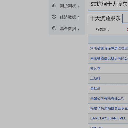
ST棕榈十大股东
期货期权
经济数据
十大流通股东
基金数据
报告期：
河南省豫资保障房管理运
南京栖霞建设股份有限公
林从孝
王朝晖
吴桂昌
高盛公司有限责任公司
福建华兴润福投资合伙企
BARCLAYS BANK PLC