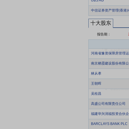
UBS AG
中信证券资产管理(香港)
十大股东
报告期：
河南省豫资保障房管理运
南京栖霞建设股份有限公
林从孝
王朝晖
吴桂昌
高盛公司有限责任公司
福建华兴润福投资合伙企
BARCLAYS BANK PLC