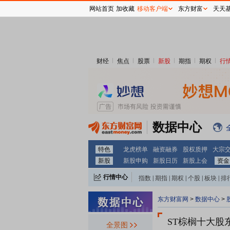
网站首页
加收藏
移动客户端
东方财富
天天
财经
焦点
股票
新股
期指
期权
行
数据中心
特色
龙虎榜单
融资融券
股权质押
大宗
新股
新股申购
新股日历
新股上会
资金
行情中心
指数
|
期指
|
期权
|
个股
|
板块
|
排
东方财富网
>
数据中心
>
ST棕榈十大股
全景图