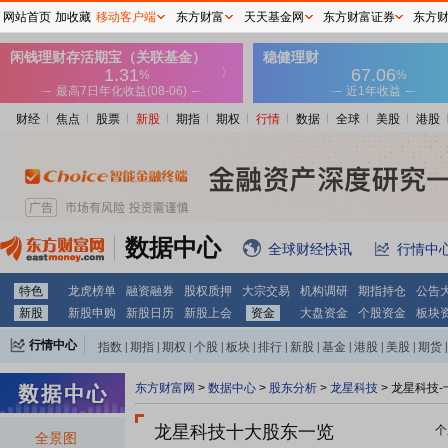
网站首页
加收藏
移动客户端
东方财富
天天基金网
东方财富证券
东方
财经
焦点
股票
新股
期指
期权
行情
数据
全球
美股
港股
数据中心
全球财经快讯
行情中
特色
龙虎榜单
融资融券
股权质押
大宗交易
机构调研
期指持仓
公告
新股
新股申购
新股日历
新股上会
资金
大盘资金
个股资金
板块
行情中心
指数
|
期指
|
期权
|
个股
|
板块
|
排行
|
新股
|
基金
|
港股
|
美股
|
期货
|
外汇
|
黄金
|
自选股
|
自选基金
东方财富网
>
数据中心
>
股东分析
>
龙星科技
>
龙星科技-
龙星科技十大股东一览
个
全景图