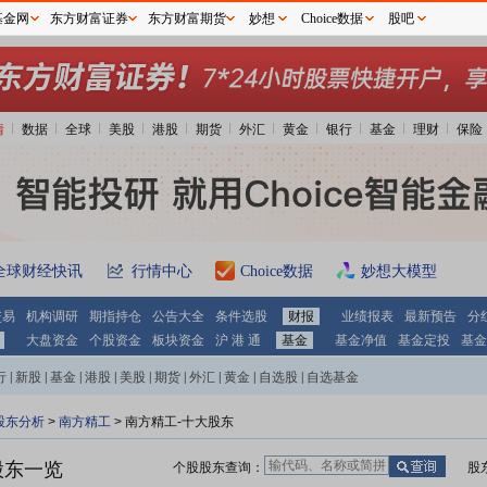
基金网
东方财富证券
东方财富期货
妙想
Choice数据
股吧
情
数据
全球
美股
港股
期货
外汇
黄金
银行
基金
理财
保险
全球财经快讯
行情中心
Choice数据
妙想大模型
交易
机构调研
期指持仓
公告大全
条件选股
财报
业绩报表
最新预告
分
大盘资金
个股资金
板块资金
沪 港 通
基金
基金净值
基金定投
基金
行
|
新股
|
基金
|
港股
|
美股
|
期货
|
外汇
|
黄金
|
自选股
|
自选基金
股东分析
>
南方精工
>
南方精工-十大股东
股东一览
个股股东查询：
股