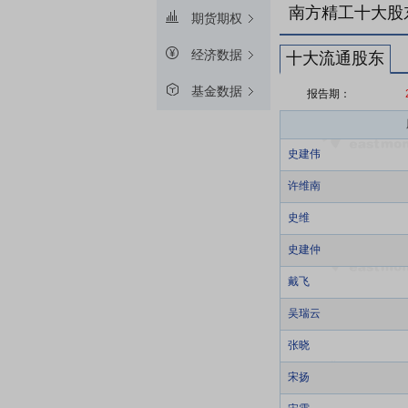
南方精工十大股
期货期权
经济数据
十大流通股东
基金数据
报告期：
史建伟
许维南
史维
史建仲
戴飞
吴瑞云
张晓
宋扬