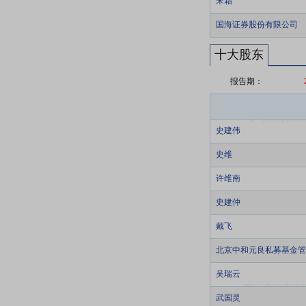
宋霜
国海证券股份有限公司
十大股东
报告期：
史建伟
史维
许维南
史建仲
戴飞
北京中和元良私募基金管
吴瑞云
武国灵