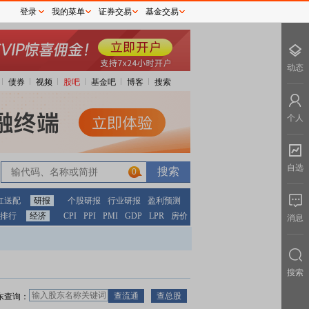
登录
我的菜单
证券交易
基金交易
动态
债券
视频
股吧
基金吧
博客
搜索
个人
自选
0
红送配
研报
个股研报
行业研报
盈利预测
排行
经济
CPI
PPI
PMI
GDP
LPR
房价
消息
搜索
东查询：