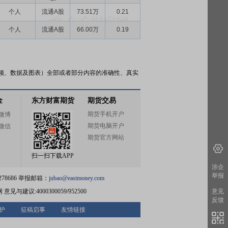
个人
流通A股
73.51万
0.21
个人
流通A股
66.00万
0.19
频、数据及图表）全部或者部分内容的准确性、真实
金
东方财富期货
期货交易
期货手机开户
微博
期货电脑开户
微信
期货官方网站
扫一扫下载APP
涉企
举报
78686 举报邮箱：
jubao@eastmoney.com
网
意见与建议:4000300059/952500
意见
反馈
护
征稿启事
友情链接