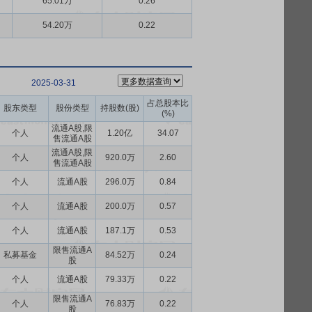
65.01万
0.26
54.20万
0.22
2025-03-31
占总股本比
股东类型
股份类型
持股数(股)
(%)
流通A股,限
个人
1.20亿
34.07
售流通A股
流通A股,限
个人
920.0万
2.60
售流通A股
个人
流通A股
296.0万
0.84
个人
流通A股
200.0万
0.57
个人
流通A股
187.1万
0.53
限售流通A
私募基金
84.52万
0.24
股
个人
流通A股
79.33万
0.22
限售流通A
个人
76.83万
0.22
股