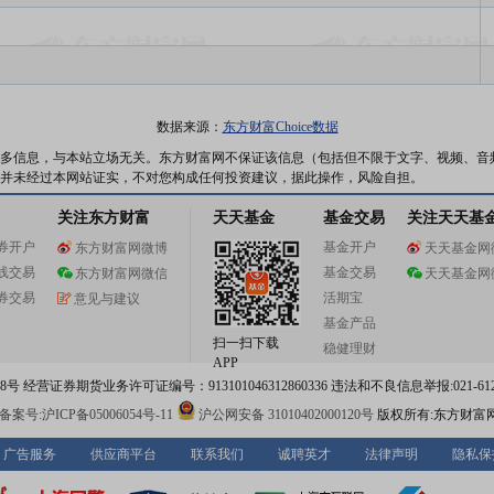
数据来源：
东方财富Choice数据
多信息，与本站立场无关。东方财富网不保证该信息（包括但不限于文字、视频、音
并未经过本网站证实，不对您构成任何投资建议，据此操作，风险自担。
关注东方财富
天天基金
基金交易
关注天天基
券开户
基金开户
东方财富网微博
天天基金网
线交易
基金交易
东方财富网微信
天天基金网
券交易
活期宝
意见与建议
基金产品
扫一扫下载
稳健理财
APP
 经营证券期货业务许可证编号：913101046312860336 违法和不良信息举报:021-612
案号:沪ICP备05006054号-11
沪公网安备 31010402000120号
版权所有:东方财富
广告服务
供应商平台
联系我们
诚聘英才
法律声明
隐私保