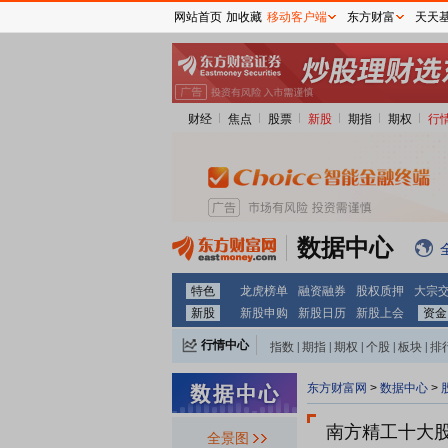
网站首页
加收藏
移动客户端
东方财富
天天
财经
焦点
股票
新股
期指
期权
行
数据中心
特色
龙虎榜单
融资融券
股权质押
大宗
新股
新股申购
新股日历
新股上会
资金
行情中心
指数
|
期指
|
期权
|
个股
|
板块
|
排
东方财富网
>
数据中心
>
南方精工十大
全景图