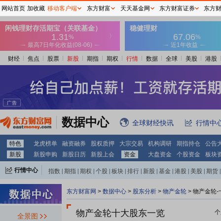
网站首页
加收藏
移动客户端
东方财富
天天基金网
东方财富证券
东方
财经
焦点
股票
新股
期指
期权
行情
数据
全球
美股
港股
数据中心
全球财经快讯
行情中
特色
龙虎榜单
融资融券
股权质押
大宗交易
机构调研
期指持仓
公告
新股
新股申购
新股日历
新股上会
资金
大盘资金
个股资金
板块
行情中心
指数
|
期指
|
期权
|
个股
|
板块
|
排行
|
新股
|
基金
|
港股
|
美股
|
期货
|
外汇
|
黄金
|
自选股
|
自选基金
东方财富网
>
数据中心
>
股东分析
>
物产金轮
>
物产金轮-
物产金轮十大股东一览
个
全景图