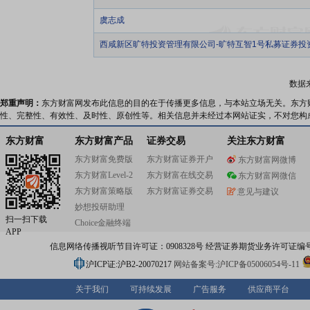
虞志成
西咸新区旷特投资管理有限公司-旷特互智1号私募证券投
数据
郑重声明：
东方财富网发布此信息的目的在于传播更多信息，与本站立场无关。东方
性、完整性、有效性、及时性、原创性等。相关信息并未经过本网站证实，不对您构
东方财富
东方财富产品
证券交易
关注东方财富
东方财富免费版
东方财富证券开户
东方财富网微博
东方财富Level-2
东方财富在线交易
东方财富网微信
东方财富策略版
东方财富证券交易
意见与建议
妙想投研助理
扫一扫下载
Choice金融终端
APP
信息网络传播视听节目许可证：0908328号 经营证券期货业务许可证编号：91310
沪ICP证:沪B2-20070217
网站备案号:沪ICP备05006054号-11
关于我们
可持续发展
广告服务
供应商平台