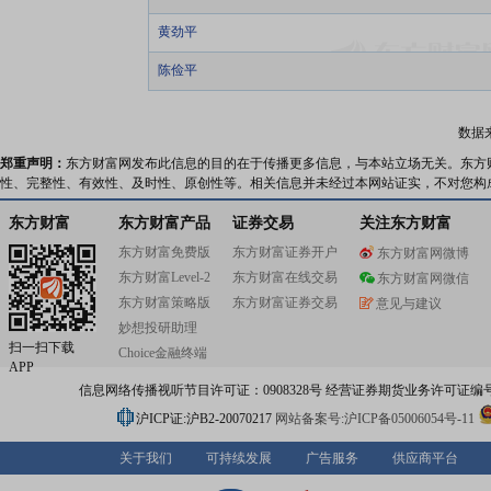
黄劲平
陈俭平
数据
郑重声明：
东方财富网发布此信息的目的在于传播更多信息，与本站立场无关。东方
性、完整性、有效性、及时性、原创性等。相关信息并未经过本网站证实，不对您构
东方财富
东方财富产品
证券交易
关注东方财富
东方财富免费版
东方财富证券开户
东方财富网微博
东方财富Level-2
东方财富在线交易
东方财富网微信
东方财富策略版
东方财富证券交易
意见与建议
妙想投研助理
扫一扫下载
Choice金融终端
APP
信息网络传播视听节目许可证：0908328号 经营证券期货业务许可证编号：91310
沪ICP证:沪B2-20070217
网站备案号:沪ICP备05006054号-11
关于我们
可持续发展
广告服务
供应商平台