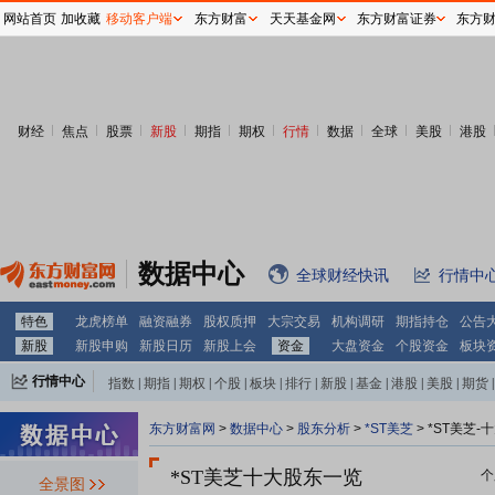
网站首页
加收藏
移动客户端
东方财富
天天基金网
东方财富证券
东方
财经
焦点
股票
新股
期指
期权
行情
数据
全球
美股
港股
数据中心
全球财经快讯
行情中
特色
龙虎榜单
融资融券
股权质押
大宗交易
机构调研
期指持仓
公告
新股
新股申购
新股日历
新股上会
资金
大盘资金
个股资金
板块
行情中心
指数
|
期指
|
期权
|
个股
|
板块
|
排行
|
新股
|
基金
|
港股
|
美股
|
期货
|
外汇
|
黄金
|
自选股
|
自选基金
东方财富网
>
数据中心
>
股东分析
>
*ST美芝
>
*ST美芝-
*ST美芝十大股东一览
个
全景图