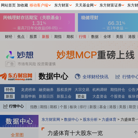
网站首页
加收藏
移动客户端
东方财富
天天基金网
东方财富证券
东方
财经
焦点
股票
新股
期指
期权
行情
数据
全球
美股
港股
数据中心
全球财经快讯
行情中
特色
龙虎榜单
融资融券
股权质押
大宗交易
机构调研
期指持仓
公告
新股
新股申购
新股日历
新股上会
资金
大盘资金
个股资金
板块
行情中心
指数
|
期指
|
期权
|
个股
|
板块
|
排行
|
新股
|
基金
|
港股
|
美股
|
期货
|
外汇
|
黄金
|
自选股
|
自选基金
东方财富网
>
数据中心
>
股东分析
>
力盛体育
>
力盛体育-
力盛体育十大股东一览
个
全景图