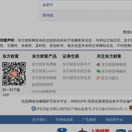
余星宇
曹传德
数据
郑重声明：
东方财富网发布此信息的目的在于传播更多信息，与本站立场无关。东方
性、完整性、有效性、及时性、原创性等。相关信息并未经过本网站证实，不对您构
东方财富
东方财富产品
证券交易
关注东方财富
东方财富免费版
东方财富证券开户
东方财富网微博
东方财富Level-2
东方财富在线交易
东方财富网微信
东方财富策略版
东方财富证券交易
意见与建议
妙想投研助理
扫一扫下载
Choice金融终端
APP
信息网络传播视听节目许可证：0908328号 经营证券期货业务许可证编号：91310
沪ICP证:沪B2-20070217
网站备案号:沪ICP备05006054号-11
关于我们
可持续发展
广告服务
供应商平台