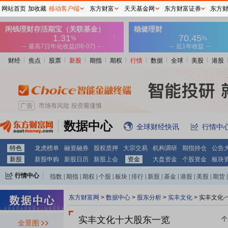
网站首页
加收藏
移动客户端
东方财富
天天基金网
东方财富证券
东方
财经
焦点
股票
新股
期指
期权
行情
数据
全球
美股
港股
数据中心
全球财经快讯
行情中
特色
龙虎榜单
融资融券
股权质押
大宗交易
机构调研
期指持仓
公告
新股
新股申购
新股日历
新股上会
资金
大盘资金
个股资金
板块
行情中心
指数
|
期指
|
期权
|
个股
|
板块
|
排行
|
新股
|
基金
|
港股
|
美股
|
期货
|
外汇
|
黄金
|
自选股
|
自选基金
东方财富网
>
数据中心
>
股东分析
>
实丰文化
>
实丰文化-
实丰文化十大股东一览
个
全景图