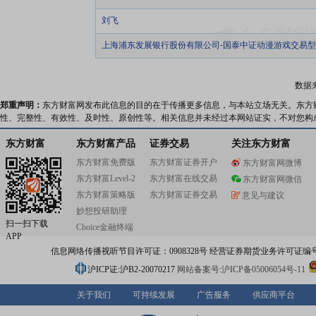
刘飞
上海浦东发展银行股份有限公司-国泰中证动漫游戏交易
数据
郑重声明：
东方财富网发布此信息的目的在于传播更多信息，与本站立场无关。东方
性、完整性、有效性、及时性、原创性等。相关信息并未经过本网站证实，不对您构
东方财富
东方财富产品
证券交易
关注东方财富
东方财富免费版
东方财富证券开户
东方财富网微博
东方财富Level-2
东方财富在线交易
东方财富网微信
东方财富策略版
东方财富证券交易
意见与建议
妙想投研助理
扫一扫下载
Choice金融终端
APP
信息网络传播视听节目许可证：0908328号 经营证券期货业务许可证编号：91310
沪ICP证:沪B2-20070217
网站备案号:沪ICP备05006054号-11
关于我们
可持续发展
广告服务
供应商平台